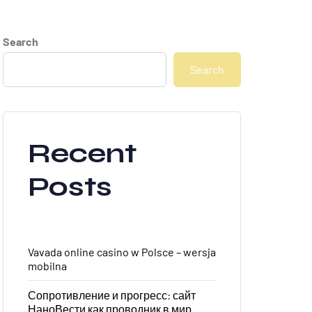
Search
Search
Recent
Posts
Vavada online casino w Polsce – wersja
mobilna
Сопротивление и прогресс: сайт
НаноВести как проводник в мир