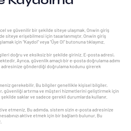
ye Kaydolma
cel ve güvenilir bir şekilde siteye ulaşmak. Onwin giriş
ilde siteye erişebilmesi için tasarlanmıştır. Onwin giriş
amak için “Kaydol” veya “Üye Ol” butonuna tıklayınız.
eri doğru ve eksiksiz bir şekilde giriniz. E-posta adresi,
mektedir. Ayrıca, güvenlik amaçlı bir e-posta doğrulama adımı
a adresinize gönderdiği doğrulama kodunu girerek
niz gerekebilir. Bu bilgiler genellikle kişisel bilgiler,
er, güvenliği artırma ve müşteri hizmetlerini geliştirmek için
 bir şekilde saklar ve sadece gerekli durumlarda kullanır.
tive etmeniz. Bu adımda, sistem sizin e-posta adresinize
esabınızı aktive etmek için bir bağlantı bulunur. Bu
.