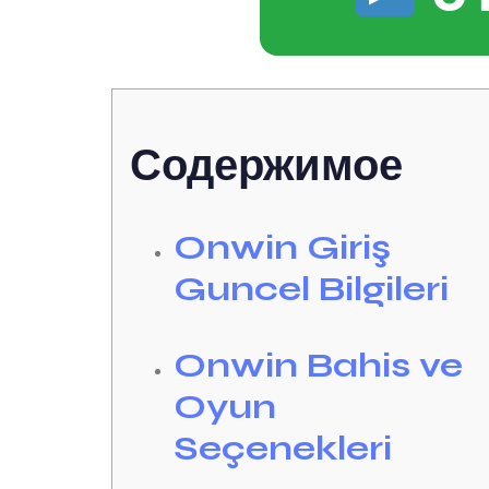
Содержимое
Onwin Giriş
Guncel Bilgileri
Onwin Bahis ve
Oyun
Seçenekleri