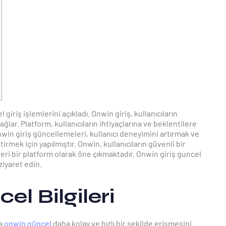
giriş işlemlerini açıkladı. Onwin giriş, kullanıcıların
ğlar. Platform, kullanıcıların ihtiyaçlarına ve beklentilere
nwin giriş güncellemeleri, kullanıcı deneyimini artırmak ve
irmek için yapılmıştır. Onwin, kullanıcıların güvenli bir
ri bir platform olarak öne çıkmaktadır. Onwin giriş guncel
ziyaret edin.
el Bilgileri
ma
onwin güncel
daha kolay ve hızlı bir şekilde erişmesini