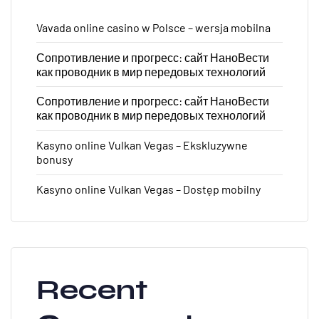
Vavada online casino w Polsce – wersja mobilna
Сопротивление и прогресс: сайт НаноВести
как проводник в мир передовых технологий
Сопротивление и прогресс: сайт НаноВести
как проводник в мир передовых технологий
Kasyno online Vulkan Vegas – Ekskluzywne
bonusy
Kasyno online Vulkan Vegas – Dostęp mobilny
Recent