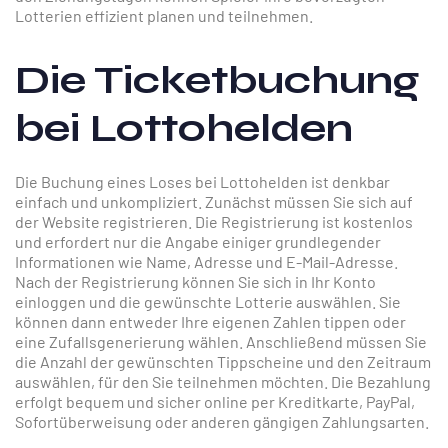
Lotterien effizient planen und teilnehmen.
Die Ticketbuchung
bei Lottohelden
Die Buchung eines Loses bei Lottohelden ist denkbar
einfach und unkompliziert. Zunächst müssen Sie sich auf
der Website registrieren. Die Registrierung ist kostenlos
und erfordert nur die Angabe einiger grundlegender
Informationen wie Name, Adresse und E-Mail-Adresse.
Nach der Registrierung können Sie sich in Ihr Konto
einloggen und die gewünschte Lotterie auswählen. Sie
können dann entweder Ihre eigenen Zahlen tippen oder
eine Zufallsgenerierung wählen. Anschließend müssen Sie
die Anzahl der gewünschten Tippscheine und den Zeitraum
auswählen, für den Sie teilnehmen möchten. Die Bezahlung
erfolgt bequem und sicher online per Kreditkarte, PayPal,
Sofortüberweisung oder anderen gängigen Zahlungsarten.