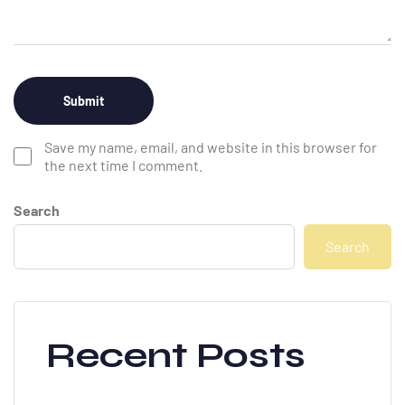
Save my name, email, and website in this browser for
the next time I comment.
Search
Search
Recent Posts