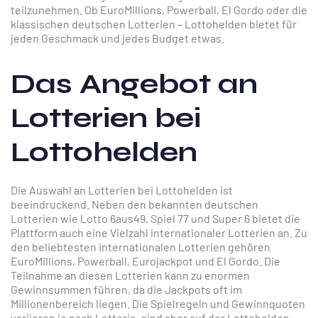
teilzunehmen. Ob EuroMillions, Powerball, El Gordo oder die
klassischen deutschen Lotterien – Lottohelden bietet für
jeden Geschmack und jedes Budget etwas.
Das Angebot an
Lotterien bei
Lottohelden
Die Auswahl an Lotterien bei Lottohelden ist
beeindruckend. Neben den bekannten deutschen
Lotterien wie Lotto 6aus49, Spiel 77 und Super 6 bietet die
Plattform auch eine Vielzahl internationaler Lotterien an. Zu
den beliebtesten internationalen Lotterien gehören
EuroMillions, Powerball, Eurojackpot und El Gordo. Die
Teilnahme an diesen Lotterien kann zu enormen
Gewinnsummen führen, da die Jackpots oft im
Millionenbereich liegen. Die Spielregeln und Gewinnquoten
variieren je nach Lotterie, sind aber auf der Lottohelden-