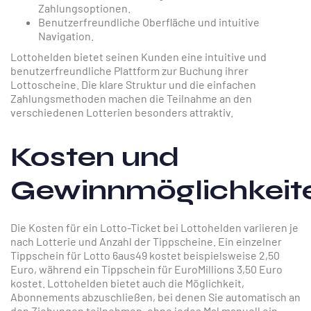
Zahlungsoptionen.
Benutzerfreundliche Oberfläche und intuitive
Navigation.
Lottohelden bietet seinen Kunden eine intuitive und
benutzerfreundliche Plattform zur Buchung ihrer
Lottoscheine. Die klare Struktur und die einfachen
Zahlungsmethoden machen die Teilnahme an den
verschiedenen Lotterien besonders attraktiv.
Kosten und
Gewinnmöglichkeit
Die Kosten für ein Lotto-Ticket bei Lottohelden variieren je
nach Lotterie und Anzahl der Tippscheine. Ein einzelner
Tippschein für Lotto 6aus49 kostet beispielsweise 2,50
Euro, während ein Tippschein für EuroMillions 3,50 Euro
kostet. Lottohelden bietet auch die Möglichkeit,
Abonnements abzuschließen, bei denen Sie automatisch an
den Ziehungen teilnehmen, ohne jedes Mal manuell ein