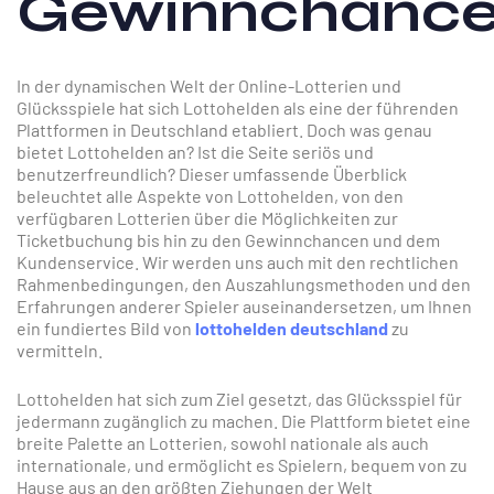
Gewinnchanc
In der dynamischen Welt der Online-Lotterien und
Glücksspiele hat sich Lottohelden als eine der führenden
Plattformen in Deutschland etabliert. Doch was genau
bietet Lottohelden an? Ist die Seite seriös und
benutzerfreundlich? Dieser umfassende Überblick
beleuchtet alle Aspekte von Lottohelden, von den
verfügbaren Lotterien über die Möglichkeiten zur
Ticketbuchung bis hin zu den Gewinnchancen und dem
Kundenservice. Wir werden uns auch mit den rechtlichen
Rahmenbedingungen, den Auszahlungsmethoden und den
Erfahrungen anderer Spieler auseinandersetzen, um Ihnen
ein fundiertes Bild von
lottohelden deutschland
zu
vermitteln.
Lottohelden hat sich zum Ziel gesetzt, das Glücksspiel für
jedermann zugänglich zu machen. Die Plattform bietet eine
breite Palette an Lotterien, sowohl nationale als auch
internationale, und ermöglicht es Spielern, bequem von zu
Hause aus an den größten Ziehungen der Welt