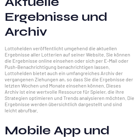
Aktuelle
Ergebnisse und
Archiv
Lottohelden veröffentlicht umgehend die aktuellen
Ergebnisse aller Lotterien auf seiner Website. Sie können
die Ergebnisse online einsehen oder sich per E-Mail oder
Push-Benachrichtigung benachrichtigen lassen.
Lottohelden bietet auch ein umfangreiches Archiv der
vergangenen Ziehungen an, so dass Sie die Ergebnisse der
letzten Wochen und Monate einsehen können. Dieses
Archiv ist eine wertvolle Ressource für Spieler, die ihre
Strategien optimieren und Trends analysieren möchten. Die
Ergebnisse werden übersichtlich dargestellt und sind
leicht abrufbar.
Mobile App und