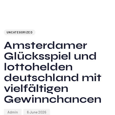
Author
Published
PUBLISHED
on:
IN:
UNCATEGORIZED
Amsterdamer
Glücksspiel und
lottohelden
deutschland mit
vielfältigen
Gewinnchancen
Admin
6 June 2026