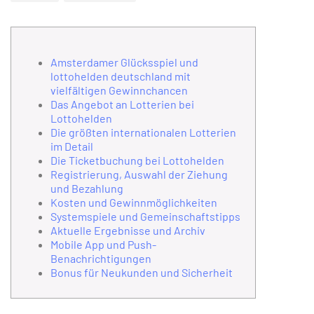
Amsterdamer Glücksspiel und
lottohelden deutschland mit
vielfältigen Gewinnchancen
Das Angebot an Lotterien bei
Lottohelden
Die größten internationalen Lotterien
im Detail
Die Ticketbuchung bei Lottohelden
Registrierung, Auswahl der Ziehung
und Bezahlung
Kosten und Gewinnmöglichkeiten
Systemspiele und Gemeinschaftstipps
Aktuelle Ergebnisse und Archiv
Mobile App und Push-
Benachrichtigungen
Bonus für Neukunden und Sicherheit