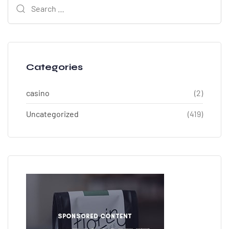
Categories
casino
(2)
Uncategorized
(419)