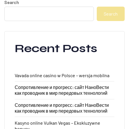
Search
Search
Recent Posts
Vavada online casino w Polsce – wersja mobilna
Сопротивление и прогресс: сайт НаноВести
как проводник в мир передовых технологий
Сопротивление и прогресс: сайт НаноВести
как проводник в мир передовых технологий
Kasyno online Vulkan Vegas – Ekskluzywne
bonusy