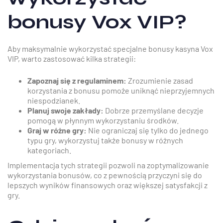
bonusy Vox VIP?
Aby maksymalnie wykorzystać specjalne bonusy kasyna Vox
VIP, warto zastosować kilka strategii:
Zapoznaj się z regulaminem:
Zrozumienie zasad
korzystania z bonusu pomoże uniknąć nieprzyjemnych
niespodzianek.
Planuj swoje zakłady:
Dobrze przemyślane decyzje
pomogą w płynnym wykorzystaniu środków.
Graj w różne gry:
Nie ograniczaj się tylko do jednego
typu gry, wykorzystuj także bonusy w różnych
kategoriach.
Implementacja tych strategii pozwoli na zoptymalizowanie
wykorzystania bonusów, co z pewnością przyczyni się do
lepszych wyników finansowych oraz większej satysfakcji z
gry.