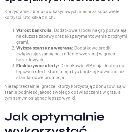
Korzystanie z bonusów kasynowych niesie za sobą wiele
korzyści. Oto kilka z nich:
Wzrost bankrolla:
Dodatkowe środki na grę pozwalają
na dłuższe zabawy oraz eksperymentowanie z różnymi
grami.
Wyższe szanse na wygraną:
Dodatkowe środki
zwiększają szansę na trafienie wygranej w grach
hazardowych.
Ekskluzywne oferty:
Członkowie VIP mają dostęp do
lepszych ofert, które mogą być bardziej korzystne niż
standardowe promocje.
Niezaprzeczalnie, gracze, którzy korzystają z bonusów, są w
stanie podnieść jakość swojego doświadczenia w grze, a
tym samym osiągnąć lepsze wyniki.
Jak optymalnie
wykorzystać