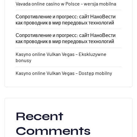
Vavada online casino w Polsce – wersja mobilna
Сопротивление и прогресс: сайт НаноВести
как проводник в мир передовых технологий
Сопротивление и прогресс: сайт НаноВести
как проводник в мир передовых технологий
Kasyno online Vulkan Vegas – Ekskluzywne
bonusy
Kasyno online Vulkan Vegas – Dostęp mobilny
Recent
Comments