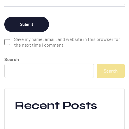
Save my name, email, and website in this browser for
the next time I comment.
Search
Search
Recent Posts