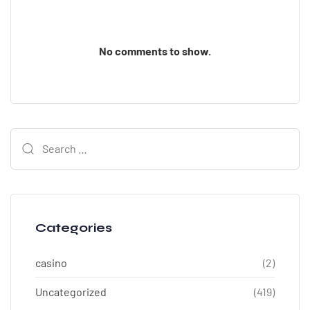
No comments to show.
Categories
casino
(2)
Uncategorized
(419)