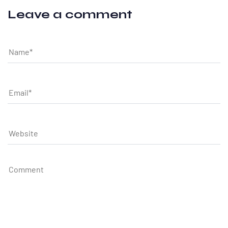
Leave a comment