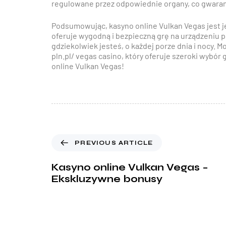
regulowane przez odpowiednie organy, co gwarantu
Podsumowując, kasyno online Vulkan Vegas jest je
oferuje wygodną i bezpieczną grę na urządzeniu 
gdziekolwiek jesteś, o każdej porze dnia i nocy. 
pln.pl/ vegas casino, który oferuje szeroki wybór gi
online Vulkan Vegas!
PREVIOUS ARTICLE
Kasyno online Vulkan Vegas –
Ekskluzywne bonusy