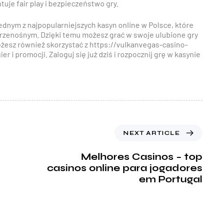
je fair play i bezpieczeństwo gry.
dnym z najpopularniejszych kasyn online w Polsce, które
przenośnym. Dzięki temu możesz grać w swoje ulubione gry
Możesz również skorzystać z https://vulkanvegas-casino-
er i promocji. Zaloguj się już dziś i rozpocznij grę w kasynie
NEXT ARTICLE
Melhores Casinos – top
casinos online para jogadores
em Portugal