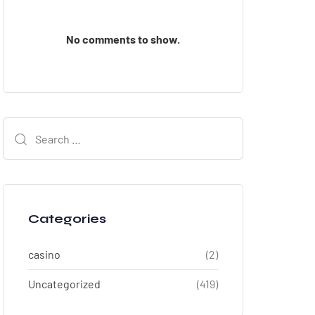
No comments to show.
Categories
casino
(2)
Uncategorized
(419)