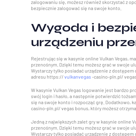
zalogowaniu się, możesz również skorzystać z opcj
bezpiecznie zalogować się na swoje konto.
Wygoda i bezpi
urządzeniu prz
Rejestrując się w kasynie online Vulkan Vegas, m
przenośnym. Dzięki temu możesz grać w swoje ulub
Wystarczy tylko posiadać urządzenie z dostępem 
adresu https://
vulkanvegas
-casino-pln.pl/ vegas
W kasynie Vulkan Vegas logowanie jest bardzo pro
swój login i hasło, a następnie potwierdzić tożs
się na swoje konto i rozpocząć grę. Dodatkowo, k
casino-pln.pl/ vegas bonus, który możesz otrzym
Jedną z największych zalet gry w kasynie online V
przenośnym. Dzięki temu możesz grać w swoje ulub
Wystarczy tylko posiadać urządzenie z dostępem d