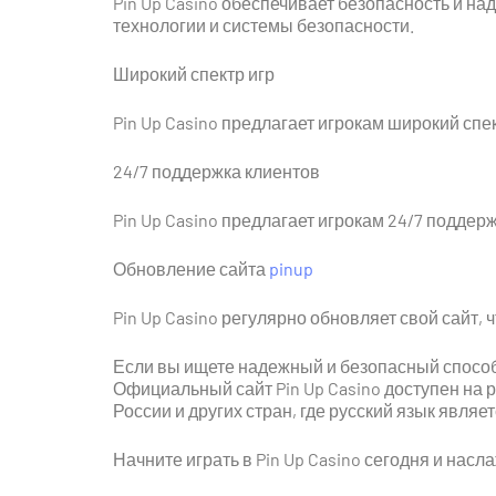
Pin Up Casino обеспечивает безопасность и н
технологии и системы безопасности.
Широкий спектр игр
Pin Up Casino предлагает игрокам широкий спек
24/7 поддержка клиентов
Pin Up Casino предлагает игрокам 24/7 подде
Обновление сайта
pinup
Pin Up Casino регулярно обновляет свой сайт,
Если вы ищете надежный и безопасный способ и
Официальный сайт Pin Up Casino доступен на р
России и других стран, где русский язык явля
Начните играть в Pin Up Casino сегодня и насл