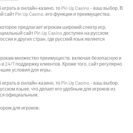
грать в онлайн-казино, то Pin Up Casino – ваш выбор. В
сайт Pin Up Casino, его функции и преимущества.
 которое предлагает игрокам широкий спектр игр,
циальный сайт Pin Up Casino доступен на русском
оссии и других стран, где русский язык является
игрокам множество преимуществ, включая безопасную и
и 24/7 поддержку клиентов. Кроме того, сайт регулярно
чшие условия для игры.
грать в онлайн-казино, то Pin Up Casino – ваш выбор.
усском языке, что делает его удобным для игроков из
ется официальным.
бором для игроков: