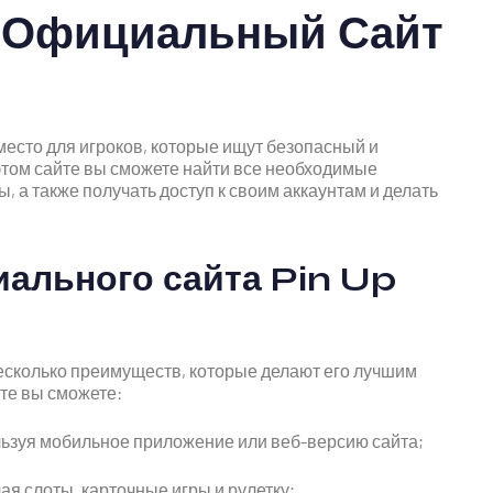
– Официальный Сайт
место для игроков, которые ищут безопасный и
этом сайте вы сможете найти все необходимые
, а также получать доступ к своим аккаунтам и делать
ального сайта Pin Up
несколько преимуществ, которые делают его лучшим
йте вы сможете:
ользуя мобильное приложение или веб-версию сайта;
ая слоты, карточные игры и рулетку;