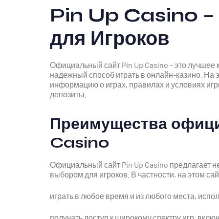
Pin Up Casino 
для Игроков
Официальный сайт Pin Up Casino – это лучшее 
надежный способ играть в онлайн-казино. На 
информацию о играх, правилах и условиях игры
депозиты.
Преимущества офици
Casino
Официальный сайт Pin Up Casino предлагает 
выбором для игроков. В частности, на этом са
играть в любое время и из любого места, исп
получать доступ к широкому спектру игр, включ