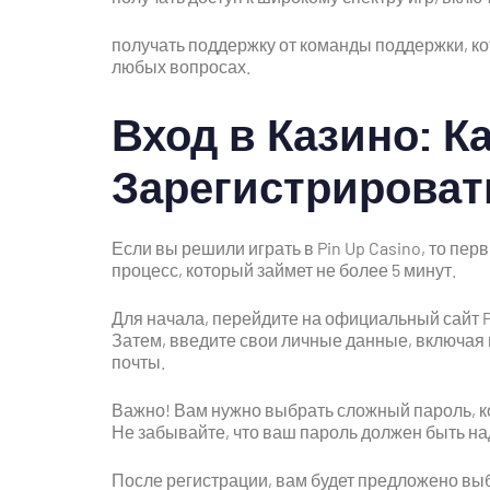
получать поддержку от команды поддержки, ко
любых вопросах.
Вход в Казино: К
Зарегистрироват
Если вы решили играть в Pin Up Casino, то пе
процесс, который займет не более 5 минут.
Для начала, перейдите на официальный сайт Pi
Затем, введите свои личные данные, включая
почты.
Важно! Вам нужно выбрать сложный пароль, ко
Не забывайте, что ваш пароль должен быть на
После регистрации, вам будет предложено выб