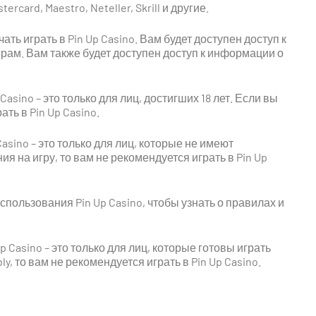
rcard, Maestro, Neteller, Skrill и другие.
ь играть в Pin Up Casino. Вам будет доступен доступ к
грам. Вам также будет доступен доступ к информации о
Casino – это только для лиц, достигших 18 лет. Если вы
ать в Pin Up Casino.
Casino – это только для лиц, которые не имеют
ия на игру, то вам не рекомендуется играть в Pin Up
пользования Pin Up Casino, чтобы узнать о правилах и
p Casino – это только для лиц, которые готовы играть
ly, то вам не рекомендуется играть в Pin Up Casino.