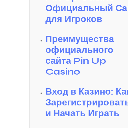
Официальный Са
для Игроков
Преимущества
официального
сайта Pin Up
Casino
Вход в Казино: Ка
Зарегистрироват
и Начать Играть