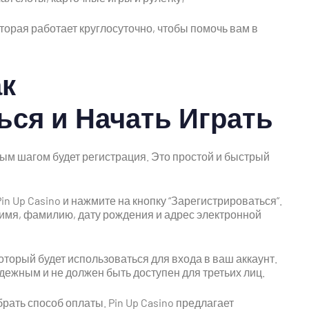
торая работает круглосуточно, чтобы помочь вам в
ак
ься и Начать Играть
рвым шагом будет регистрация. Это простой и быстрый
n Up Casino и нажмите на кнопку “Зарегистрироваться”.
 имя, фамилию, дату рождения и адрес электронной
торый будет использоваться для входа в ваш аккаунт.
дежным и не должен быть доступен для третьих лиц.
рать способ оплаты. Pin Up Casino предлагает