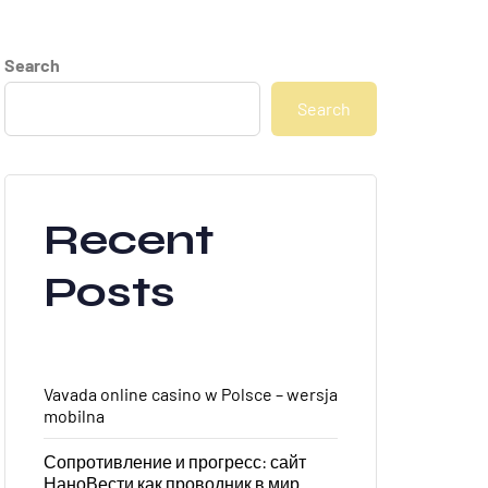
Search
Search
Recent
Posts
Vavada online casino w Polsce – wersja
mobilna
Сопротивление и прогресс: сайт
НаноВести как проводник в мир