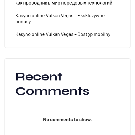
как проводник в мир передовых технологий
Kasyno online Vulkan Vegas – Ekskluzywne
bonusy
Kasyno online Vulkan Vegas – Dostęp mobilny
Recent
Comments
No comments to show.