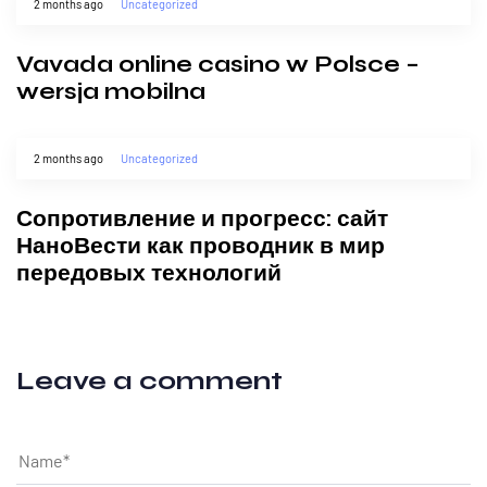
2 months ago
Uncategorized
Vavada online casino w Polsce –
wersja mobilna
2 months ago
Uncategorized
Сопротивление и прогресс: сайт
НаноВести как проводник в мир
передовых технологий
Leave a comment