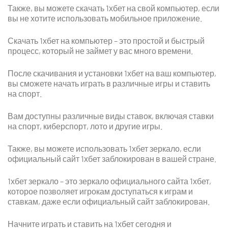
Также, вы можете скачать 1хбет на свой компьютер, если
вы не хотите использовать мобильное приложение.
Скачать 1хбет на компьютер – это простой и быстрый
процесс, который не займет у вас много времени.
После скачивания и установки 1хбет на ваш компьютер,
вы сможете начать играть в различные игры и ставить
на спорт.
Вам доступны различные виды ставок, включая ставки
на спорт, киберспорт, лото и другие игры.
Также, вы можете использовать 1хбет зеркало, если
официальный сайт 1хбет заблокирован в вашей стране.
1хбет зеркало – это зеркало официального сайта 1хбет,
которое позволяет игрокам доступаться к играм и
ставкам, даже если официальный сайт заблокирован.
Начните играть и ставить на 1хбет сегодня и