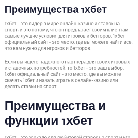
Преимущества 1хбет
1хбет – это лидер в мире онлайн-казино и ставок на
спорт, и это потому, что он предлагает своим клиентам
самые лучшие условия для игроков и бетторов. 1хбет
официальный сайт – это место, где вы можете найти все,
что вам нужно для игроков и бетторов.
Если вы ищете надежного партнера для своих игровых
и ставочных потребностей, то 1хбет – это ваш выбор.
1хбет официальный сайт – это место, где вы можете
скачать 1хбет и начать играть в онлайн-казино или
делать ставки на спорт.
Преимущества и
функции 1хбет
1хбет – это зеркало для любителей ставок на спорт и игр