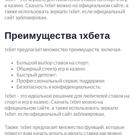
в казино. Скачать 1хбет можно на официальном сайте, а
также использовать зеркало 1хбет, если официальный
сайт заблокирован.
Преимущества 1хбета
1хбет предлагает множество преимуществ, включая:
Большой выбор ставок на спорт;
Обширный спектр игр в казино;
Быстрый депозит;
Профессиональный сервис поддержки;
Безопасность и конфиденциальность;
1хбет – это идеальное решение для любителей ставок на
спорт и игр в казино. Скачать 1хбет можно на
официальном сайте, а также использовать зеркало
1хбет, если официальный сайт заблокирован.
Также, 1хбет предлагает множество функций, которые
помогут вам начать играть и делать ставки как можно