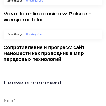
2 months ago
Uncategorized
Vavada online casino w Polsce –
wersja mobilna
2 months ago
Uncategorized
Сопротивление и прогресс: сайт
НаноВести как проводник в мир
передовых технологий
Leave a comment