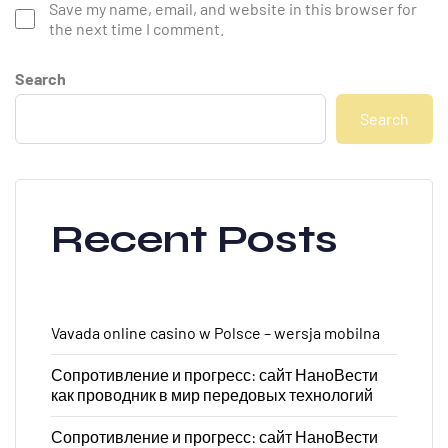
Save my name, email, and website in this browser for
the next time I comment.
Search
Search
Recent Posts
Vavada online casino w Polsce – wersja mobilna
Сопротивление и прогресс: сайт НаноВести
как проводник в мир передовых технологий
Сопротивление и прогресс: сайт НаноВести