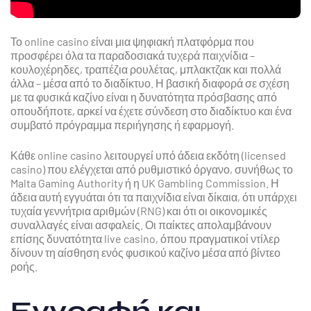
Το online casino είναι μια ψηφιακή πλατφόρμα που
προσφέρει όλα τα παραδοσιακά τυχερά παιχνίδια –
κουλοχέρηδες, τραπέζια ρουλέτας, μπλακτζακ και πολλά
άλλα – μέσα από το διαδίκτυο. Η βασική διαφορά σε σχέση
με τα φυσικά καζίνο είναι η δυνατότητα πρόσβασης από
οπουδήποτε, αρκεί να έχετε σύνδεση στο διαδίκτυο και ένα
συμβατό πρόγραμμα περιήγησης ή εφαρμογή.
Κάθε online casino λειτουργεί υπό άδεια εκδότη (licensed
casino) που ελέγχεται από ρυθμιστικό όργανο, συνήθως το
Malta Gaming Authority ή η UK Gambling Commission. Η
άδεια αυτή εγγυάται ότι τα παιχνίδια είναι δίκαια, ότι υπάρχει
τυχαία γεννήτρια αριθμών (RNG) και ότι οι οικονομικές
συναλλαγές είναι ασφαλείς. Οι παίκτες απολαμβάνουν
επίσης δυνατότητα live casino, όπου πραγματικοί ντίλερ
δίνουν τη αίσθηση ενός φυσικού καζίνο μέσα από βίντεο
ροής.