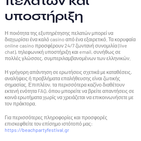
πελατών και
υποστήριξη
Η ποιότητα της εξυπηρέτησης πελατών μπορεί να
διαχωρίσει ένα καλό casino από ένα εξαιρετικό. Τα κορυφαία
online casino προσφέρουν 24/7 ζωντανή συνομιλία (live
chat), τηλεφωνική υποστήριξη και email, συνήθως σε
πολλές γλώσσες, συμπεριλαμβανομένων των ελληνικών.
Η γρήγορη απάντηση σε ερωτήσεις σχετικά με καταθέσεις,
αναλήψεις ή προβλήματα επαλήθευσης είναι ζωτικής
σημασίας. Επιπλέον, τα περισσότερα καζίνο διαθέτουν
εκτενή ενότητα FAQ, όπου μπορείτε να βρείτε απαντήσεις σε
κοινά ερωτήματα χωρίς να χρειάζεται να επικοινωνήσετε με
τον πράκτορα.
Για περισσότερες πληροφορίες και προσφορές
επισκεφθείτε τον επίσημο ιστότοπό μας:
https://beachpartyfestival.gr