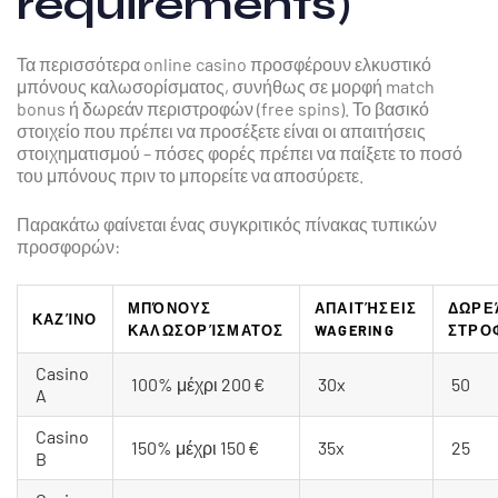
requirements)
Τα περισσότερα online casino προσφέρουν ελκυστικό
μπόνους καλωσορίσματος, συνήθως σε μορφή match
bonus ή δωρεάν περιστροφών (free spins). Το βασικό
στοιχείο που πρέπει να προσέξετε είναι οι απαιτήσεις
στοιχηματισμού – πόσες φορές πρέπει να παίξετε το ποσό
του μπόνους πριν το μπορείτε να αποσύρετε.
Παρακάτω φαίνεται ένας συγκριτικός πίνακας τυπικών
προσφορών:
ΜΠΌΝΟΥΣ
ΑΠΑΙΤΉΣΕΙΣ
ΔΩΡΕ
ΚΑΖΊΝΟ
ΚΑΛΩΣΟΡΊΣΜΑΤΟΣ
WAGERING
ΣΤΡΟ
Casino
100% μέχρι 200 €
30x
50
A
Casino
150% μέχρι 150 €
35x
25
B