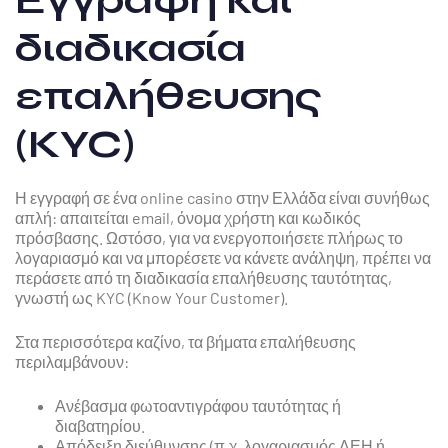
Εγγραφή και
διαδικασία
επαλήθευσης
(KYC)
Η εγγραφή σε ένα online casino στην Ελλάδα είναι συνήθως
απλή: απαιτείται email, όνομα χρήστη και κωδικός
πρόσβασης. Ωστόσο, για να ενεργοποιήσετε πλήρως το
λογαριασμό και να μπορέσετε να κάνετε ανάληψη, πρέπει να
περάσετε από τη διαδικασία επαλήθευσης ταυτότητας,
γνωστή ως KYC (Know Your Customer).
Στα περισσότερα καζίνο, τα βήματα επαλήθευσης
περιλαμβάνουν:
Ανέβασμα φωτοαντιγράφου ταυτότητας ή
διαβατηρίου.
Απόδειξη διεύθυνσης (π.χ. λογαριασμός ΔΕΗ ή