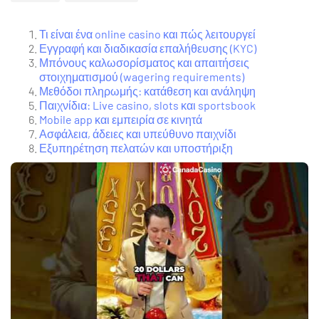
Τι είναι ένα online casino και πώς λειτουργεί
Εγγραφή και διαδικασία επαλήθευσης (KYC)
Μπόνους καλωσορίσματος και απαιτήσεις
στοιχηματισμού (wagering requirements)
Μεθόδοι πληρωμής: κατάθεση και ανάληψη
Παιχνίδια: Live casino, slots και sportsbook
Mobile app και εμπειρία σε κινητά
Ασφάλεια, άδειες και υπεύθυνο παιχνίδι
Εξυπηρέτηση πελατών και υποστήριξη