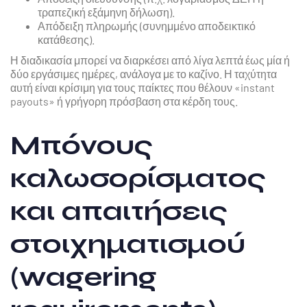
τραπεζική εξάμηνη δήλωση).
Απόδειξη πληρωμής (συνημμένο αποδεικτικό
κατάθεσης).
Η διαδικασία μπορεί να διαρκέσει από λίγα λεπτά έως μία ή
δύο εργάσιμες ημέρες, ανάλογα με το καζίνο. Η ταχύτητα
αυτή είναι κρίσιμη για τους παίκτες που θέλουν «instant
payouts» ή γρήγορη πρόσβαση στα κέρδη τους.
Μπόνους
καλωσορίσματος
και απαιτήσεις
στοιχηματισμού
(wagering