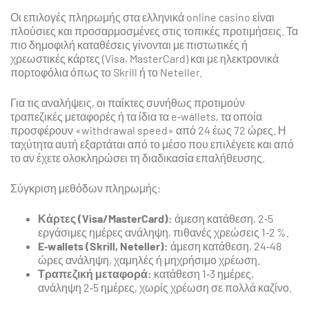
Οι επιλογές πληρωμής στα ελληνικά online casino είναι
πλούσιες και προσαρμοσμένες στις τοπικές προτιμήσεις. Τα
πιο δημοφιλή καταθέσεις γίνονται με πιστωτικές ή
χρεωστικές κάρτες (Visa, MasterCard) και με ηλεκτρονικά
πορτοφόλια όπως το Skrill ή το Neteller.
Για τις αναλήψεις, οι παίκτες συνήθως προτιμούν
τραπεζικές μεταφορές ή τα ίδια τα e‑wallets, τα οποία
προσφέρουν «withdrawal speed» από 24 έως 72 ώρες. Η
ταχύτητα αυτή εξαρτάται από το μέσο που επιλέγετε και από
το αν έχετε ολοκληρώσει τη διαδικασία επαλήθευσης.
Σύγκριση μεθόδων πληρωμής:
Κάρτες (Visa/MasterCard):
άμεση κατάθεση, 2‑5
εργάσιμες ημέρες ανάληψη, πιθανές χρεώσεις 1‑2 %.
E‑wallets (Skrill, Neteller):
άμεση κατάθεση, 24‑48
ώρες ανάληψη, χαμηλές ή μηχρήσιμο χρέωση.
Τραπεζική μεταφορά:
κατάθεση 1‑3 ημέρες,
ανάληψη 2‑5 ημέρες, χωρίς χρέωση σε πολλά καζίνο.