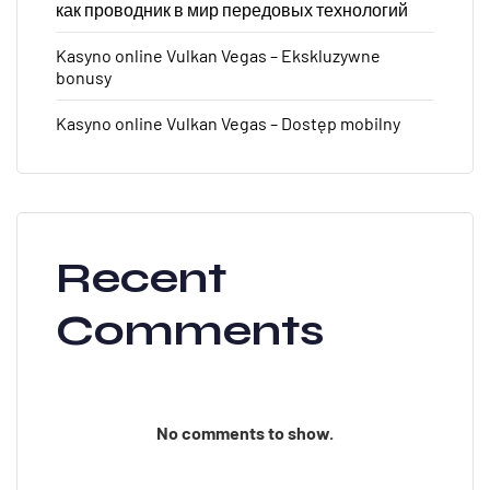
как проводник в мир передовых технологий
Kasyno online Vulkan Vegas – Ekskluzywne
bonusy
Kasyno online Vulkan Vegas – Dostęp mobilny
Recent
Comments
No comments to show.