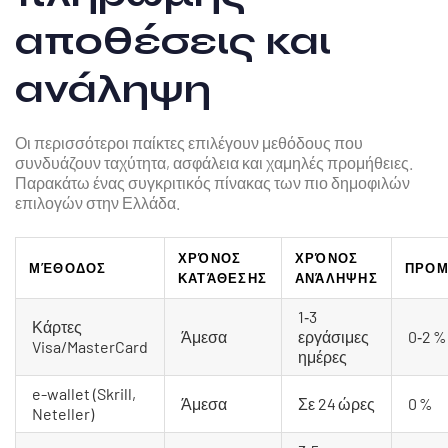
αποθέσεις και
ανάληψη
Οι περισσότεροι παίκτες επιλέγουν μεθόδους που
συνδυάζουν ταχύτητα, ασφάλεια και χαμηλές προμήθειες.
Παρακάτω ένας συγκριτικός πίνακας των πιο δημοφιλών
επιλογών στην Ελλάδα.
ΧΡΌΝΟΣ
ΧΡΌΝΟΣ
ΜΈΘΟΔΟΣ
ΠΡΟΜ
ΚΑΤΆΘΕΣΗΣ
ΑΝΆΛΗΨΗΣ
1‑3
Κάρτες
Άμεσα
εργάσιμες
0‑2 %
Visa/MasterCard
ημέρες
e-wallet (Skrill,
Άμεσα
Σε 24 ώρες
0 %
Neteller)