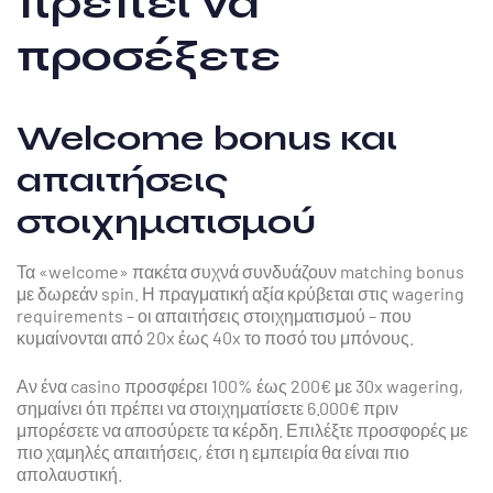
πρέπει να
προσέξετε
Welcome bonus και
απαιτήσεις
στοιχηματισμού
Τα «welcome» πακέτα συχνά συνδυάζουν matching bonus
με δωρεάν spin. Η πραγματική αξία κρύβεται στις wagering
requirements – οι απαιτήσεις στοιχηματισμού – που
κυμαίνονται από 20x έως 40x το ποσό του μπόνους.
Αν ένα casino προσφέρει 100% έως 200€ με 30x wagering,
σημαίνει ότι πρέπει να στοιχηματίσετε 6.000€ πριν
μπορέσετε να αποσύρετε τα κέρδη. Επιλέξτε προσφορές με
πιο χαμηλές απαιτήσεις, έτσι η εμπειρία θα είναι πιο
απολαυστική.