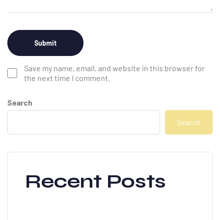
Save my name, email, and website in this browser for
the next time I comment.
Search
Search
Recent Posts