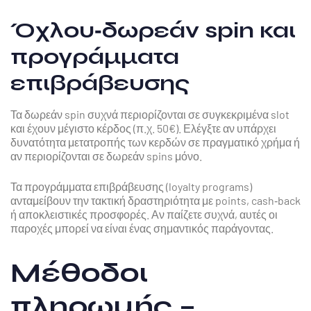
Όχλου‑δωρεάν spin και
προγράμματα
επιβράβευσης
Τα δωρεάν spin συχνά περιορίζονται σε συγκεκριμένα slot
και έχουν μέγιστο κέρδος (π.χ. 50€). Ελέγξτε αν υπάρχει
δυνατότητα μετατροπής των κερδών σε πραγματικό χρήμα ή
αν περιορίζονται σε δωρεάν spins μόνο.
Τα προγράμματα επιβράβευσης (loyalty programs)
ανταμείβουν την τακτική δραστηριότητα με points, cash‑back
ή αποκλειστικές προσφορές. Αν παίζετε συχνά, αυτές οι
παροχές μπορεί να είναι ένας σημαντικός παράγοντας.
Μέθοδοι
πληρωμής –