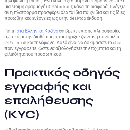
τηλέφωνο ή tablet. Ένα καλά σχεδιασμένο responsive site ή
μια έτοιμη εφαρμογή (iOS/Android) κάνει τη διαφορά. Ελέγξτε
αν η πλατφόρμα προσφέρει όλα τα ίδια παιχνίδια και τις ίδιες
προωθητικές ενέργειες ως στην desktop έκδοση.
Για τη
στα Ελληνικά Καζίνο
θα βρείτε επίσης πληροφορίες
σχετικά με την διαθέσιμη υποστήριξη: ζωντανή συνομιλία
24/7, email και τηλέφωνο. Καλό είναι να δοκιμάσετε το chat
πριν εγγραφείτε, ώστε να αξιολογήσετε την ταχύτητα και τη
φιλικότητα του προσωπικού.
Πρακτικός οδηγός
εγγραφής και
επαλήθευσης
(KYC)
Η διαδικασία εγγραφής συνήθως διαρκεί 5‑10 λεπτά: