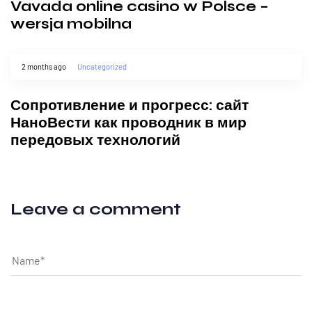
Vavada online casino w Polsce –
wersja mobilna
2 months ago
Uncategorized
Сопротивление и прогресс: сайт
НаноВести как проводник в мир
передовых технологий
Leave a comment