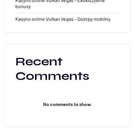
Kasyno online Vulkan Vegas – Ekskluzywne
bonusy
Kasyno online Vulkan Vegas – Dostęp mobilny
Recent
Comments
No comments to show.