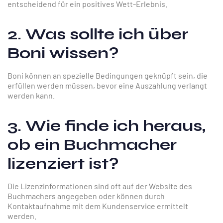
entscheidend für ein positives Wett-Erlebnis.
2. Was sollte ich über
Boni wissen?
Boni können an spezielle Bedingungen geknüpft sein, die
erfüllen werden müssen, bevor eine Auszahlung verlangt
werden kann.
3. Wie finde ich heraus,
ob ein Buchmacher
lizenziert ist?
Die Lizenzinformationen sind oft auf der Website des
Buchmachers angegeben oder können durch
Kontaktaufnahme mit dem Kundenservice ermittelt
werden.