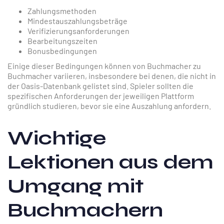
Zahlungsmethoden
Mindestauszahlungsbeträge
Verifizierungsanforderungen
Bearbeitungszeiten
Bonusbedingungen
Einige dieser Bedingungen können von Buchmacher zu
Buchmacher variieren, insbesondere bei denen, die nicht in
der Oasis-Datenbank gelistet sind. Spieler sollten die
spezifischen Anforderungen der jeweiligen Plattform
gründlich studieren, bevor sie eine Auszahlung anfordern.
Wichtige
Lektionen aus dem
Umgang mit
Buchmachern