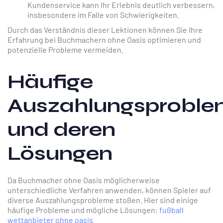
Kundenservice kann Ihr Erlebnis deutlich verbessern,
insbesondere im Falle von Schwierigkeiten.
Durch das Verständnis dieser Lektionen können Sie Ihre
Erfahrung bei Buchmachern ohne Oasis optimieren und
potenzielle Probleme vermeiden.
Häufige
Auszahlungsprobl
und deren
Lösungen
Da Buchmacher ohne Oasis möglicherweise
unterschiedliche Verfahren anwenden, können Spieler auf
diverse Auszahlungsprobleme stoßen. Hier sind einige
häufige Probleme und mögliche Lösungen:
fußball
wettanbieter ohne oasis