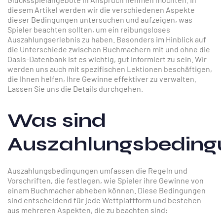
diesem Artikel werden wir die verschiedenen Aspekte
dieser Bedingungen untersuchen und aufzeigen, was
Spieler beachten sollten, um ein reibungsloses
Auszahlungserlebnis zu haben. Besonders im Hinblick auf
die Unterschiede zwischen Buchmachern mit und ohne die
Oasis-Datenbank ist es wichtig, gut informiert zu sein. Wir
werden uns auch mit spezifischen Lektionen beschäftigen,
die Ihnen helfen, Ihre Gewinne effektiver zu verwalten.
Lassen Sie uns die Details durchgehen.
Was sind
Auszahlungsbeding
Auszahlungsbedingungen umfassen die Regeln und
Vorschriften, die festlegen, wie Spieler ihre Gewinne von
einem Buchmacher abheben können. Diese Bedingungen
sind entscheidend für jede Wettplattform und bestehen
aus mehreren Aspekten, die zu beachten sind: