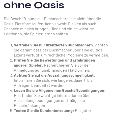
ohne Oasis
Die Beschäftigung mit Buchmachern, die nicht über die
Oasis-Plattform laufen, kann sowohl Risiken als auch
Chancen mit sich bringen. Hier sind einige wichtige
Lektionen, die Spieler lernen sollten:
Vertrauen Sie nur lizenzierten Buchmachern:
Achten
Sie darauf, dass der Buchmacher über eine gültige
Lizenz verfügt, um rechtliche Probleme zu vermeiden.
Prüfen Sie die Bewertungen und Erfahrungen
anderer Spieler:
Recherchieren Sie vor der
Anmeldung auf unabhängigen Plattformen.
Achten Sie auf die Auszahlungsschnelligkeit:
Informieren Sie sich, wie lange es dauert, bis
Anfragen bearbeitet werden.
Lesen Sie die Allgemeinen Geschäftsbedingungen:
Hier finden Sie wichtige Informationen über
Auszahlungsbedingungen und mögliche
Einschränkungen.
Testen Sie die Kundenbetreuung:
Ein guter