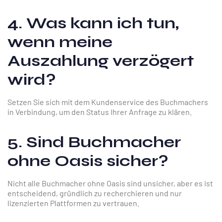
4. Was kann ich tun,
wenn meine
Auszahlung verzögert
wird?
Setzen Sie sich mit dem Kundenservice des Buchmachers
in Verbindung, um den Status Ihrer Anfrage zu klären.
5. Sind Buchmacher
ohne Oasis sicher?
Nicht alle Buchmacher ohne Oasis sind unsicher, aber es ist
entscheidend, gründlich zu recherchieren und nur
lizenzierten Plattformen zu vertrauen.