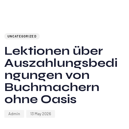
Author
Published
PUBLISHED
on:
IN:
UNCATEGORIZED
Lektionen über
Auszahlungsbedi
ngungen von
Buchmachern
ohne Oasis
Admin
13 May 2026