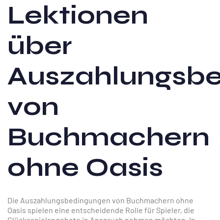
Lektionen
über
Auszahlungsb
von
Buchmachern
ohne Oasis
Die Auszahlungsbedingungen von Buchmachern ohne
Oasis spielen eine entscheidende Rolle für Spieler, die
Glücksspielangebote in Anspruch nehmen möchten. In