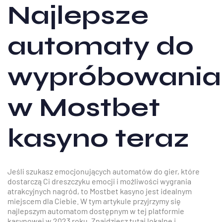
Najlepsze
automaty do
wypróbowania
w Mostbet
kasyno teraz
Jeśli szukasz emocjonujących automatów do gier, które
dostarczą Ci dreszczyku emocji i możliwości wygrania
atrakcyjnych nagród, to Mostbet kasyno jest idealnym
miejscem dla Ciebie. W tym artykule przyjrzymy się
najlepszym automatom dostępnym w tej platformie
kasynowej w 2023 roku. Znajdziesz tutaj lokalne i