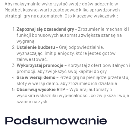
Aby maksymalnie wykorzystać swoje doświadczenie w
Mostbet kasyno, warto zastosować kilka sprawdzonych
strategii gry na automatach. Oto kluczowe wskazówki:
Zapoznaj się z zasadami gry
– Zrozumienie mechaniki i
funkcji bonusowych automatu zwiększa szansę na
wygraną.
Ustalenie budżetu
– Graj odpowiedzialnie,
wyznaczając limit pieniędzy, które jesteś gotów
zainwestować.
Wykorzystaj promocje
– Korzystaj z ofert powitalnych i
promocji, aby zwiększyć swój kapitał do gry.
Gra w wersji demo
– Przed grą na pieniądze przetestuj
sloty w wersji demo, aby zrozumieć ich działanie.
Obserwuj wysokie RTP
– Wybieraj automaty o
wysokim wskaźniku wypłacalności, co zwiększa Twoje
szanse na zysk.
Podsumowanie