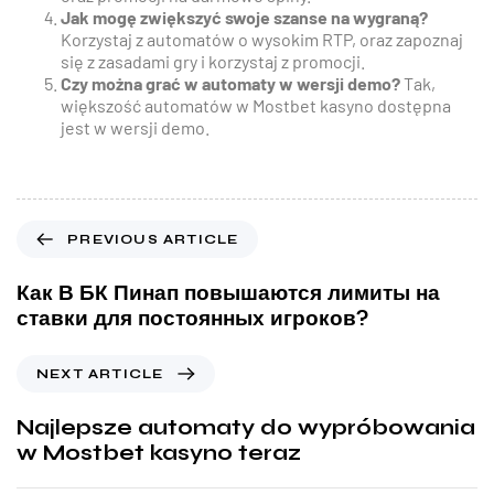
Jak mogę zwiększyć swoje szanse na wygraną?
Korzystaj z automatów o wysokim RTP, oraz zapoznaj
się z zasadami gry i korzystaj z promocji.
Czy można grać w automaty w wersji demo?
Tak,
większość automatów w Mostbet kasyno dostępna
jest w wersji demo.
PREVIOUS ARTICLE
Как В БК Пинап повышаются лимиты на
ставки для постоянных игроков?
NEXT ARTICLE
Najlepsze automaty do wypróbowania
w Mostbet kasyno teraz