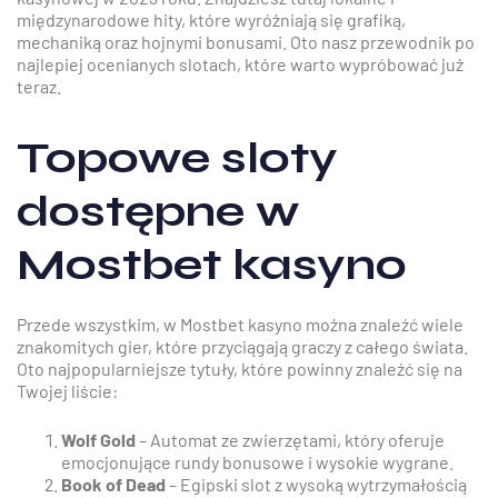
międzynarodowe hity, które wyróżniają się grafiką,
mechaniką oraz hojnymi bonusami. Oto nasz przewodnik po
najlepiej ocenianych slotach, które warto wypróbować już
teraz.
Topowe sloty
dostępne w
Mostbet kasyno
Przede wszystkim, w Mostbet kasyno można znaleźć wiele
znakomitych gier, które przyciągają graczy z całego świata.
Oto najpopularniejsze tytuły, które powinny znaleźć się na
Twojej liście:
Wolf Gold
– Automat ze zwierzętami, który oferuje
emocjonujące rundy bonusowe i wysokie wygrane.
Book of Dead
– Egipski slot z wysoką wytrzymałością