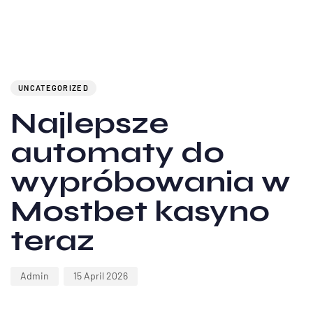
Author
Published
PUBLISHED
on:
IN:
UNCATEGORIZED
Najlepsze
automaty do
wypróbowania w
Mostbet kasyno
teraz
Admin
15 April 2026