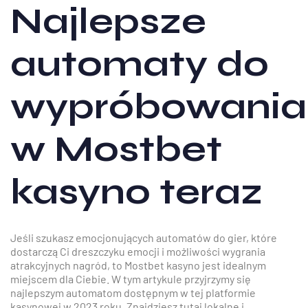
Najlepsze
automaty do
wypróbowania
w Mostbet
kasyno teraz
Jeśli szukasz emocjonujących automatów do gier, które
dostarczą Ci dreszczyku emocji i możliwości wygrania
atrakcyjnych nagród, to Mostbet kasyno jest idealnym
miejscem dla Ciebie. W tym artykule przyjrzymy się
najlepszym automatom dostępnym w tej platformie
kasynowej w 2023 roku. Znajdziesz tutaj lokalne i