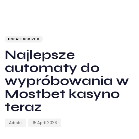
Author
Published
PUBLISHED
on:
IN:
UNCATEGORIZED
Najlepsze
automaty do
wypróbowania w
Mostbet kasyno
teraz
Admin
15 April 2026