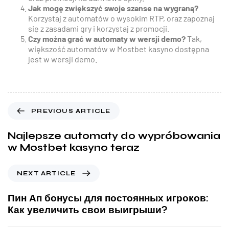
Jak mogę zwiększyć swoje szanse na wygraną?
Korzystaj z automatów o wysokim RTP, oraz zapoznaj
się z zasadami gry i korzystaj z promocji.
Czy można grać w automaty w wersji demo?
Tak,
większość automatów w Mostbet kasyno dostępna
jest w wersji demo.
PREVIOUS ARTICLE
Najlepsze automaty do wypróbowania
w Mostbet kasyno teraz
NEXT ARTICLE
Пин Ап бонусы для постоянных игроков:
Как увеличить свои выигрыши?