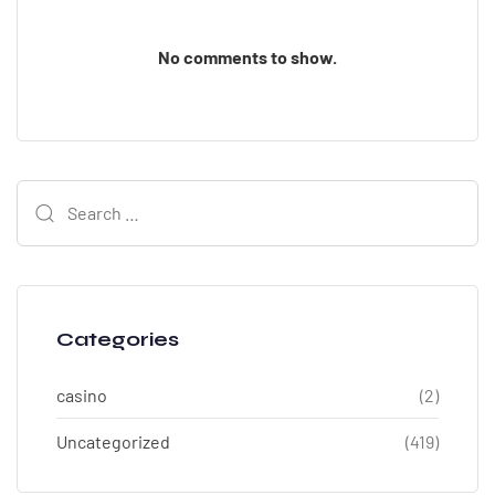
No comments to show.
Categories
casino
(2)
Uncategorized
(419)