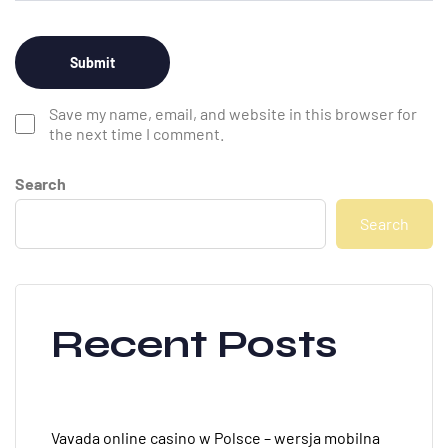
Save my name, email, and website in this browser for
the next time I comment.
Search
Search
Recent Posts
Vavada online casino w Polsce – wersja mobilna