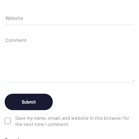
Save my name, email, and website in this browser for
the next time I comment.