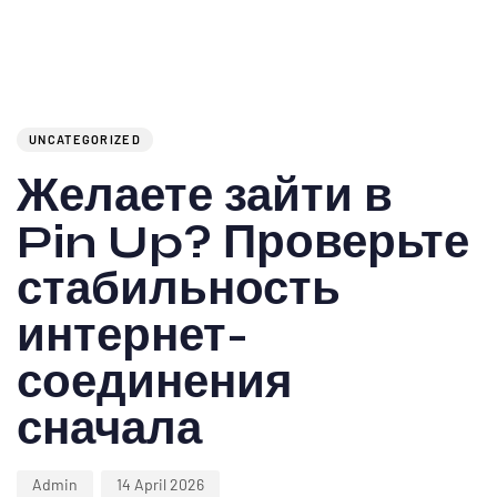
Author
Published
PUBLISHED
on:
IN:
UNCATEGORIZED
Желаете зайти в
Pin Up? Проверьте
стабильность
интернет-
соединения
сначала
Admin
14 April 2026