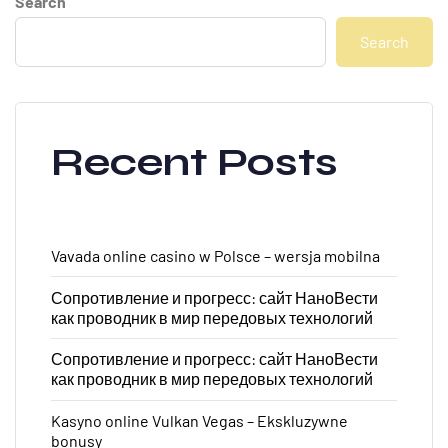
Search
Search
Recent Posts
Vavada online casino w Polsce – wersja mobilna
Сопротивление и прогресс: сайт НаноВести
как проводник в мир передовых технологий
Сопротивление и прогресс: сайт НаноВести
как проводник в мир передовых технологий
Kasyno online Vulkan Vegas – Ekskluzywne
bonusy