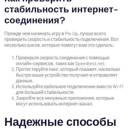
стабильность интернет-
соединения?
Прежде чем начинать игру в Pin Up, лучше всего
проверить скорость и стабильность подключения. Вот
несколько шагов, которые помогут вам это сделать:
Проверьте скорость соединения с помощью
онлайн-сервисов, таких как Speedtest.net.
Протестируйте пинг, который покажет, насколько
быстро ваше устройство получает и отправляет
данные.
Используйте кабельное подключение вместо Wi-Fi
для большей стабильности.
Закройте все ненужные приложения, которые
могут использовать интернет-канал.
Надежные способы