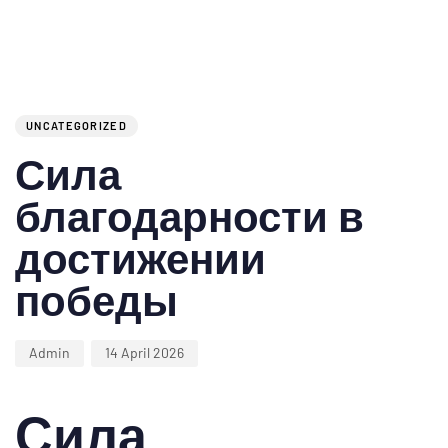
Author
Published
PUBLISHED
on:
IN:
UNCATEGORIZED
Сила
благодарности в
достижении
победы
Admin
14 April 2026
Сила