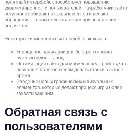
понятный интерфейс способствует повышению
удовлетворенности пользователей. Разработчики сайта
регулярно собирают отзывы клиентов и делают
обращения к своим пользователям при выявлении
недочетов.
Некоторые изменения в интерфейсе включают:
Упрощение навигации для быстрого поиска
нужных видов ставок.
Оптимизация сайта для мобильных устройств, что
позволяет пользователям делать ставки в любое
время.
Введение новых графических и визуальных
элементов, которые делают процесс игры более
захватывающим.
Обратная связь с
пользователями