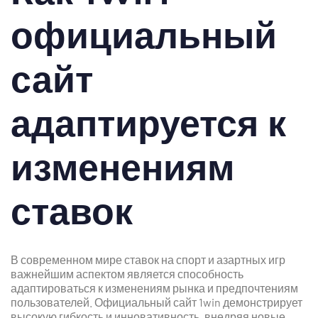
официальный
сайт
адаптируется к
изменениям
ставок
В современном мире ставок на спорт и азартных игр
важнейшим аспектом является способность
адаптироваться к изменениям рынка и предпочтениям
пользователей. Официальный сайт 1win демонстрирует
высокую гибкость и инновативность, внедряя новые