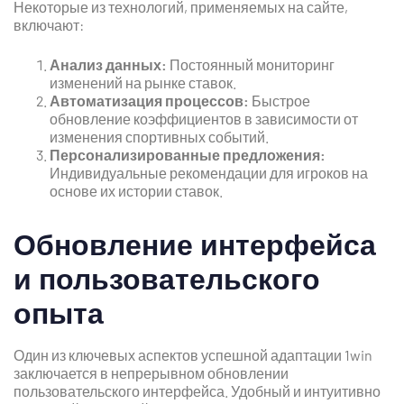
Некоторые из технологий, применяемых на сайте,
включают:
Анализ данных:
Постоянный мониторинг
изменений на рынке ставок.
Автоматизация процессов:
Быстрое
обновление коэффициентов в зависимости от
изменения спортивных событий.
Персонализированные предложения:
Индивидуальные рекомендации для игроков на
основе их истории ставок.
Обновление интерфейса
и пользовательского
опыта
Один из ключевых аспектов успешной адаптации 1win
заключается в непрерывном обновлении
пользовательского интерфейса. Удобный и интуитивно