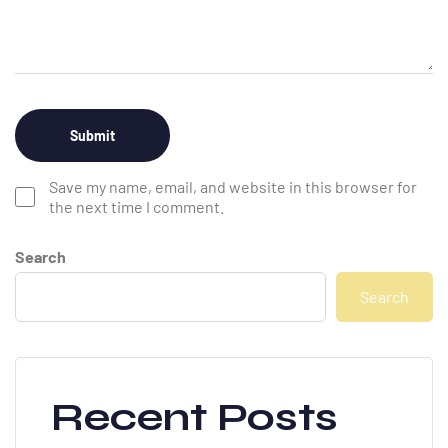
Save my name, email, and website in this browser for
the next time I comment.
Search
Search
Recent Posts