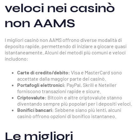
veloci nei casinò
non AAMS
I migliori casinò non AAMS offrono diverse modalità di
deposito rapide, permettendo di iniziare a giocare quasi
istantaneamente. Alcuni dei metodi più comuni e veloci
includono:
Carte di credito/debito:
Visa e MasterCard sono
accettate dalla maggior parte dei casinò.
Portafogli elettronici:
PayPal, Skrill e Neteller
forniscono transazioni rapide e sicure.
Criptovalute:
Bitcoin e altre criptovalute stanno
diventando sempre più popolari per i depositi veloci.
Bonifici bancari:
Sebbene siano più lenti, alcuni
casinò offrono opzioni di bonifico istantaneo.
Le migliori