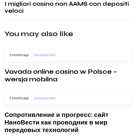
I migliori casino non AAMS con depositi
veloci
You may also like
2 months ago
Uncategorized
Vavada online casino w Polsce –
wersja mobilna
2 months ago
Uncategorized
Сопротивление и прогресс: сайт
НаноВести как проводник в мир
передовых технологий