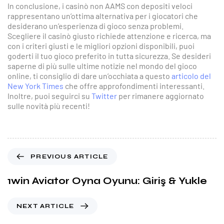
In conclusione, i casinò non AAMS con depositi veloci
rappresentano un’ottima alternativa per i giocatori che
desiderano un’esperienza di gioco senza problemi.
Scegliere il casinò giusto richiede attenzione e ricerca, ma
con i criteri giusti e le migliori opzioni disponibili, puoi
goderti il tuo gioco preferito in tutta sicurezza. Se desideri
saperne di più sulle ultime notizie nel mondo del gioco
online, ti consiglio di dare un’occhiata a questo
articolo del
New York Times
che offre approfondimenti interessanti.
Inoltre, puoi seguirci su
Twitter
per rimanere aggiornato
sulle novità più recenti!
PREVIOUS ARTICLE
1win Aviator Oyna Oyunu: Giriş & Yukle
NEXT ARTICLE