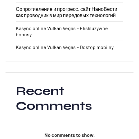
Сопротивление и прогресс: сайт НаноВести
как проводник в мир передовых технологий
Kasyno online Vulkan Vegas – Ekskluzywne
bonusy
Kasyno online Vulkan Vegas – Dostęp mobilny
Recent
Comments
No comments to show.