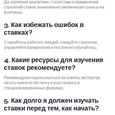
Да, изучение аналитики, статистики и применение
стратегий ставок значительно увеличивает шансы на
выигрыш.
3. Как избежать ошибок в
ставках?
Старайтесь избегать эмоций, следуйте стратегии,
управляйте банкроллом и постоянно обучайтесь.
4. Какие ресурсы для изучения
ставок рекомендуете?
Рекомендуем подписываться на советы экспертов,
читать книги по беттингу и участвовать в
специализированных форумах.
5. Как долго я должен изучать
ставки перед тем, как начать?