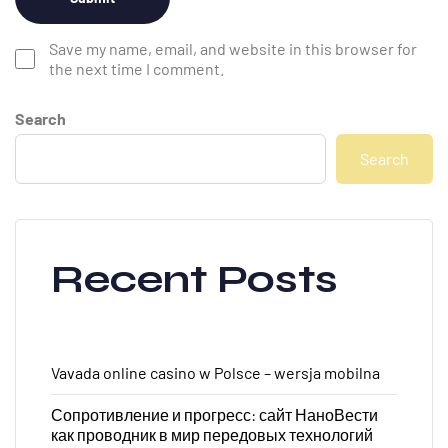
Save my name, email, and website in this browser for
the next time I comment.
Search
Search
Recent Posts
Vavada online casino w Polsce – wersja mobilna
Сопротивление и прогресс: сайт НаноВести
как проводник в мир передовых технологий