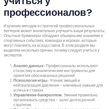
учиться у
профессионалов?
Изучение методов и стратегий профессиональных
беттеров может значительно улучшить ваши результаты.
Опытные букмекеры обладают обширными знаниями о
спортивных событиях, командах и игроках, которые
могут повлиять на исход ставок. В этом разделе мы
выделим несколько причин, почему следует учиться у
экспертов:
Анализ данных:
Профессионалы используют
статистику и аналитические инструменты для
принятия обоснованных решений.
Психология игры:
Чтение эмоций и
нейтрализация давления — ключевые навыки для
успеха в ставках.
Управление банкроллом:
Умение правильно
организовать средства — залог долгосрочной
стратегии.