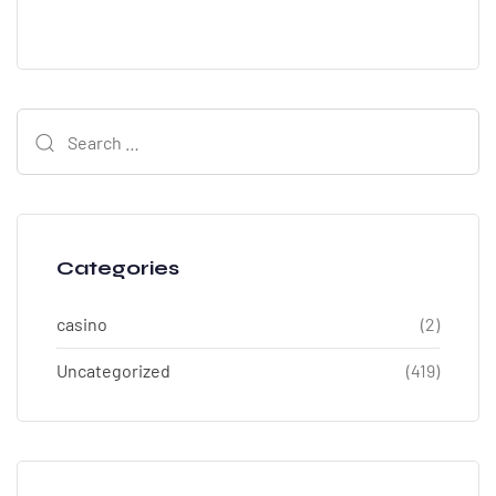
Categories
casino
(2)
Uncategorized
(419)