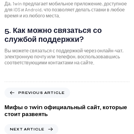
Да, 1win предлагает мобильное приложение, доступное
для iOS и Android, что позволяет делать ставки в любое
время и из любого места.
5. Как можно связаться со
службой поддержки?
Вы можете связаться с поддержкой через онлайн-чат,
электронную почту или телефон, воспользовавшись
соответствующими контактами на сайте.
PREVIOUS ARTICLE
Мифы о 1win официальный сайт, которые
стоит развеять
NEXT ARTICLE