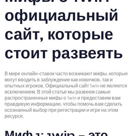
официальный
сайт, которые
стоит развеять
В мире онлайн-ставок часто возникают мифы, которые
могут вводить в заблуждение как новичков, так и
опытных игроков. Официальный сайт 1win не является
исключением. В этой статье мы развеем самые
распространенные мифы о 1win и предоставим вам
правдивую информацию, чтобы помочь вам сделать
осознанный выбор при регистрации и игре на этом
ресурсе.
Миф 1: 1win – это