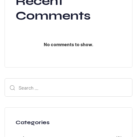
Recent
Comments
No comments to show.
Categories