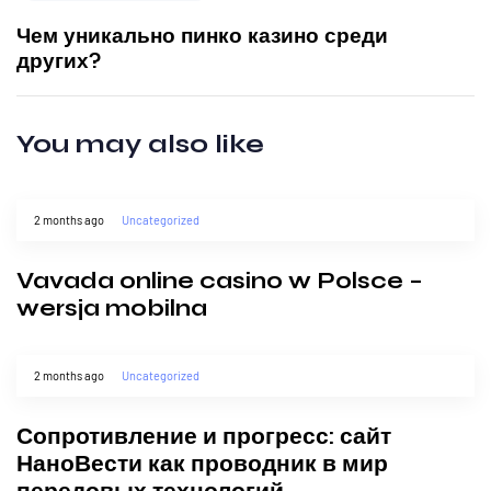
Чем уникально пинко казино среди
других?
You may also like
2 months ago
Uncategorized
Vavada online casino w Polsce –
wersja mobilna
2 months ago
Uncategorized
Сопротивление и прогресс: сайт
НаноВести как проводник в мир