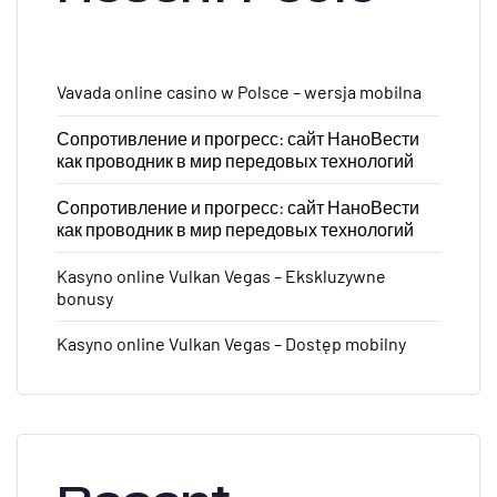
Vavada online casino w Polsce – wersja mobilna
Сопротивление и прогресс: сайт НаноВести
как проводник в мир передовых технологий
Сопротивление и прогресс: сайт НаноВести
как проводник в мир передовых технологий
Kasyno online Vulkan Vegas – Ekskluzywne
bonusy
Kasyno online Vulkan Vegas – Dostęp mobilny