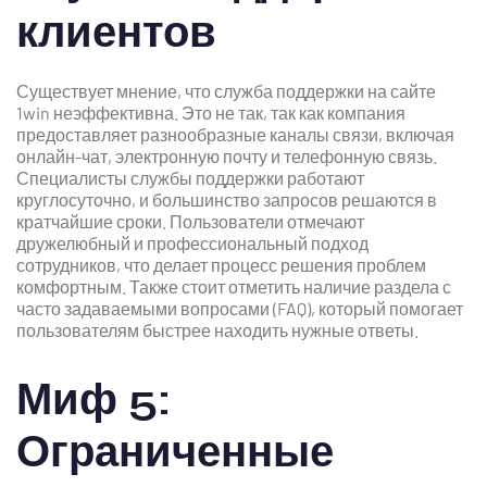
клиентов
Существует мнение, что служба поддержки на сайте
1win неэффективна. Это не так, так как компания
предоставляет разнообразные каналы связи, включая
онлайн-чат, электронную почту и телефонную связь.
Специалисты службы поддержки работают
круглосуточно, и большинство запросов решаются в
кратчайшие сроки. Пользователи отмечают
дружелюбный и профессиональный подход
сотрудников, что делает процесс решения проблем
комфортным. Также стоит отметить наличие раздела с
часто задаваемыми вопросами (FAQ), который помогает
пользователям быстрее находить нужные ответы.
Миф 5:
Ограниченные