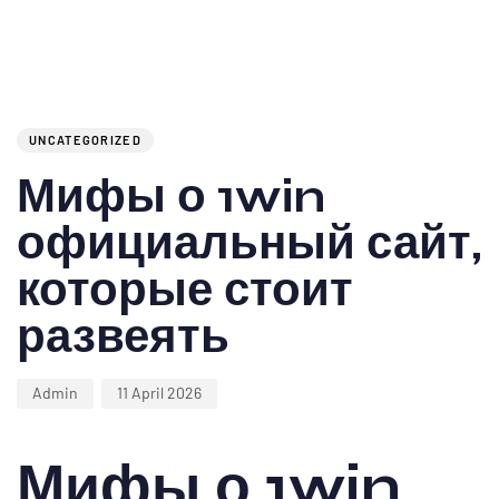
Author
Published
PUBLISHED
on:
IN:
UNCATEGORIZED
Мифы о 1win
официальный сайт,
которые стоит
развеять
Admin
11 April 2026
Мифы о 1win