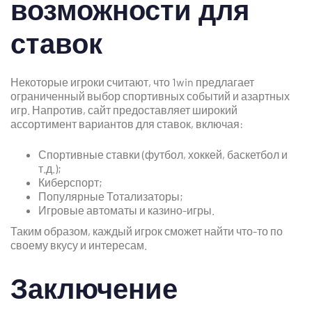
возможности для
ставок
Некоторые игроки считают, что 1win предлагает
ограниченный выбор спортивных событий и азартных
игр. Напротив, сайт предоставляет широкий
ассортимент вариантов для ставок, включая:
Спортивные ставки (футбол, хоккей, баскетбол и
т.д.);
Киберспорт;
Популярные Тотализаторы;
Игровые автоматы и казино-игры.
Таким образом, каждый игрок сможет найти что-то по
своему вкусу и интересам.
Заключение