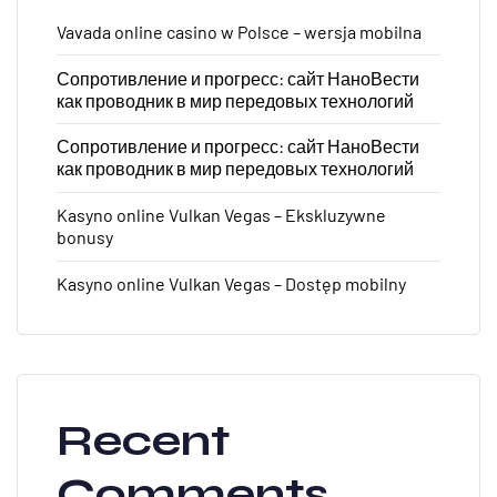
Vavada online casino w Polsce – wersja mobilna
Сопротивление и прогресс: сайт НаноВести
как проводник в мир передовых технологий
Сопротивление и прогресс: сайт НаноВести
как проводник в мир передовых технологий
Kasyno online Vulkan Vegas – Ekskluzywne
bonusy
Kasyno online Vulkan Vegas – Dostęp mobilny
Recent
Comments