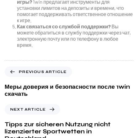
игры?
1win предлагает инструменты для
установки лимитов на депозиты и времени, что
помогает поддерживать ответственное отношение
к игре.
Как связаться со службой поддержки?
Вы
можете обратиться в службу поддержки через чат,
электронную почту или по телефону в любое
время.
PREVIOUS ARTICLE
Меры доверия и безопасности после 1win
скачать
NEXT ARTICLE
Tipps zur sicheren Nutzung nicht
lizenzierter Sportwetten in