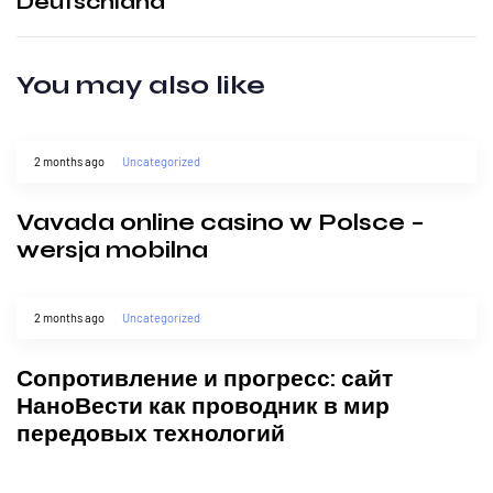
Deutschland
You may also like
2 months ago
Uncategorized
Vavada online casino w Polsce –
wersja mobilna
2 months ago
Uncategorized
Сопротивление и прогресс: сайт
НаноВести как проводник в мир
передовых технологий