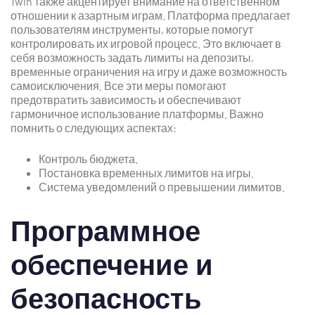
1win также акцентирует внимание на ответственном
отношении к азартным играм. Платформа предлагает
пользователям инструменты, которые помогут
контролировать их игровой процесс. Это включает в
себя возможность задать лимиты на депозиты,
временные ограничения на игру и даже возможность
самоисключения. Все эти меры помогают
предотвратить зависимость и обеспечивают
гармоничное использование платформы. Важно
помнить о следующих аспектах:
Контроль бюджета.
Постановка временных лимитов на игры.
Система уведомлений о превышении лимитов.
Программное
обеспечение и
безопасность