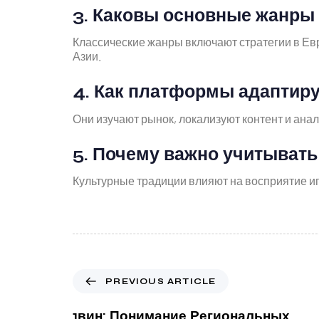
3. Каковы основные жанры 
Классические жанры включают стратегии в Ев
Азии.
4. Как платформы адаптиру
Они изучают рынок, локализуют контент и ана
5. Почему важно учитывать
Культурные традиции влияют на восприятие игр
PREVIOUS ARTICLE
1вин: Понимание Региональных