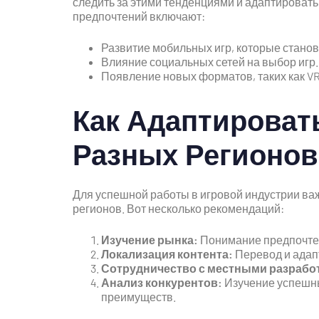
следить за этими тенденциями и адаптироват
предпочтений включают:
Развитие мобильных игр, которые стано
Влияние социальных сетей на выбор игр.
Появление новых форматов, таких как VR
Как Адаптироват
Разных Регионов
Для успешной работы в игровой индустрии ва
регионов. Вот несколько рекомендаций:
Изучение рынка:
Понимание предпочтен
Локализация контента:
Перевод и адапт
Сотрудничество с местными разрабо
Анализ конкурентов:
Изучение успешны
преимуществ.