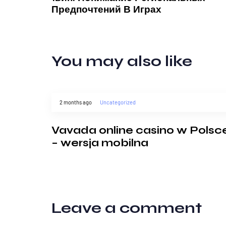
Предпочтений В Играх
You may also like
2 months ago
Uncategorized
Vavada online casino w Polsc
– wersja mobilna
Leave a comment