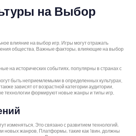
ьтуры на Выбор
ьное влияние на выбор игр. Игры могут отражать
чения общества. Важные факторы, влияющие на выбор
ые на исторических событиях, популярны в странах с
огут быть неприемлемыми в определенных культурах.
акже зависят от возрастной категории аудитории.
 технологии формируют новые жанры и типы игр.
ений
ут изменяться. Это связано с развитием технологий,
 новых жанров. Платформы, такие как 1вин, должны