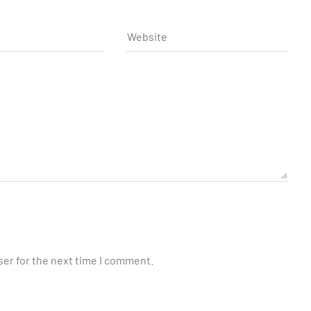
ser for the next time I comment.