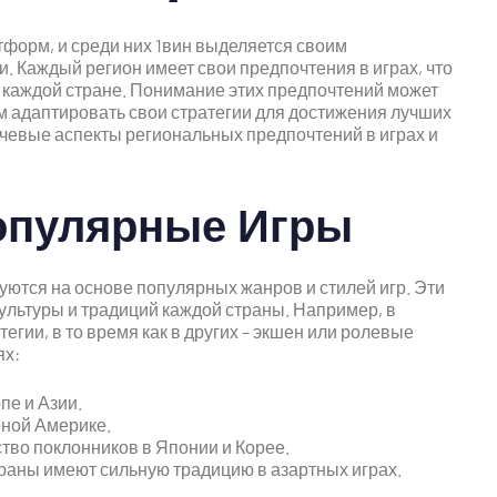
форм, и среди них 1вин выделяется своим
 Каждый регион имеет свои предпочтения в играх, что
каждой стране. Понимание этих предпочтений может
ам адаптировать свои стратегии для достижения лучших
ючевые аспекты региональных предпочтений в играх и
опулярные Игры
ются на основе популярных жанров и стилей игр. Эти
ультуры и традиций каждой страны. Например, в
гии, в то время как в других – экшен или ролевые
ях:
е и Азии.
ной Америке.
во поклонников в Японии и Корее.
раны имеют сильную традицию в азартных играх.