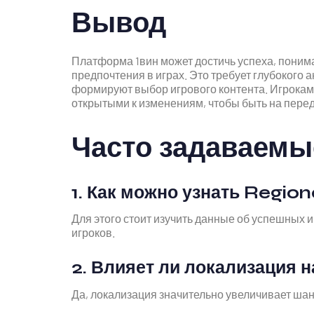
Вывод
Платформа 1вин может достичь успеха, поним
предпочтения в играх. Это требует глубокого 
формируют выбор игрового контента. Игрокам 
открытыми к изменениям, чтобы быть на пере
Часто задаваемы
1. Как можно узнать Regio
Для этого стоит изучить данные об успешных 
игроков.
2. Влияет ли локализация 
Да, локализация значительно увеличивает шан