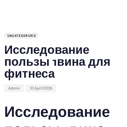
Author
Published
PUBLISHED
on:
IN:
UNCATEGORIZED
Исследование
пользы 1вина для
фитнеса
Admin
10 April 2026
Исследование