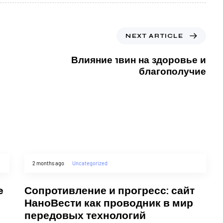
NEXT ARTICLE
Влияние 1вин на здоровье и
благополучие
2 months ago
Uncategorized
e
Сопротивление и прогресс: сайт
НаноВести как проводник в мир
передовых технологий