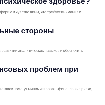
а психическое здоровье?
йфорию и чувство вины, что требует внимания к
льные стороны
?
 развитии аналитических навыков и обеспечить
ансовых проблем при
?
 ставок помогут минимизировать финансовые риски.