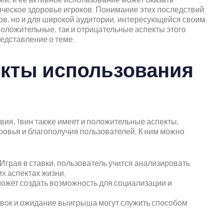
ическое здоровье игроков. Понимание этих последствий
ов, но и для широкой аудитории, интересующейся своим
положительные, так и отрицательные аспекты этого
едставление о теме.
кты использования
ия, 1вин также имеет и положительные аспекты,
ровья и благополучия пользователей. К ним можно
Играя в ставки, пользователь учится анализировать
х аспектах жизни.
может создать возможность для социализации и
вок и ожидание выигрыша могут служить способом