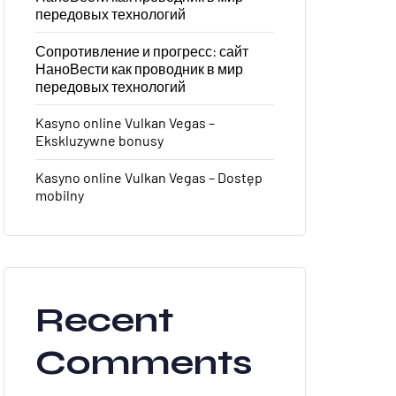
передовых технологий
Сопротивление и прогресс: сайт
НаноВести как проводник в мир
передовых технологий
Kasyno online Vulkan Vegas –
Ekskluzywne bonusy
Kasyno online Vulkan Vegas – Dostęp
mobilny
Recent
Comments