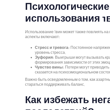
Психологические
использования 1
Использование 1вин может также повлиять на
аспекты включают:
Стресс и тревога:
Постоянное напряжен
уровень стресса.
Эуфория:
Выигрыши могут вызывать кра
формирования зависимости от этих эмоц
Чувство вины:
Потери могут приводить 
сказается на психоэмоциональном состо
Важно быть осведомленным о том, как азартны
стараться поддерживать баланс.
Как избежать не