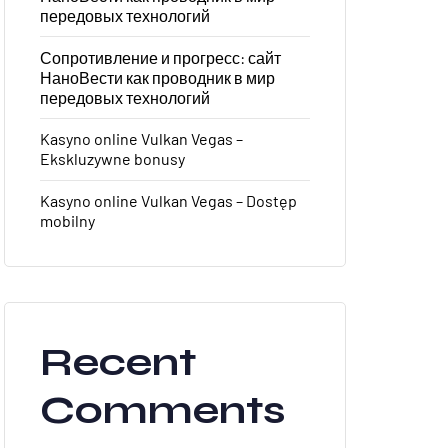
передовых технологий
Сопротивление и прогресс: сайт
НаноВести как проводник в мир
передовых технологий
Kasyno online Vulkan Vegas –
Ekskluzywne bonusy
Kasyno online Vulkan Vegas – Dostęp
mobilny
Recent
Comments