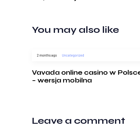
You may also like
2 months ago
Uncategorized
Vavada online casino w Polsc
– wersja mobilna
Leave a comment