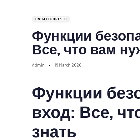
Author
Published
PUBLISHED
UNCATEGORIZED
on:
IN:
Функции безопа
Все, что вам ну
Admin
19 March 2026
Функции без
вход: Все, ч
знать