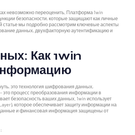
вках невозможно переоценить. Платформа 1win
ункции безопасности, которые защищают как личные
й статье мы подробно рассмотрим ключевые аспекты
рование данных, двухфакторную аутентификацию и
ых: Как 1win
информацию
нуть, это технология шифрования данных,
– это процесс преобразования информации в
вает безопасность ваших данных. 1win использует
Layer), которое обеспечивает защиту информации на
е данные и финансовая информация защищены от
: