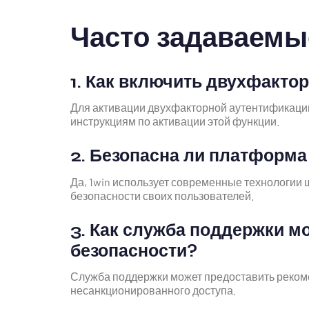
Часто задаваемы
1. Как включить двухфакто
Для активации двухфакторной аутентификации 
инструкциям по активации этой функции.
2. Безопасна ли платформа
Да, 1win использует современные технологии
безопасности своих пользователей.
3. Как служба поддержки м
безопасности?
Служба поддержки может предоставить рекоме
несанкционированного доступа.