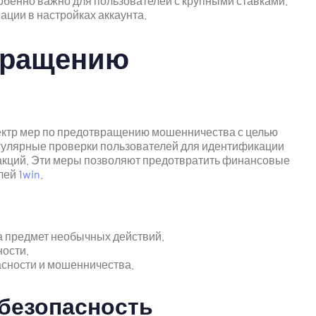
обенно важно для пользователей с крупными ставками.
ации в настройках аккаунта.
вращению
ектр мер по предотвращению мошенничества с целью
гулярные проверки пользователей для идентификации
акций. Эти меры позволяют предотвратить финансовые
елей
1win
.
а предмет необычных действий.
ости.
сности и мошенничества.
безопасность