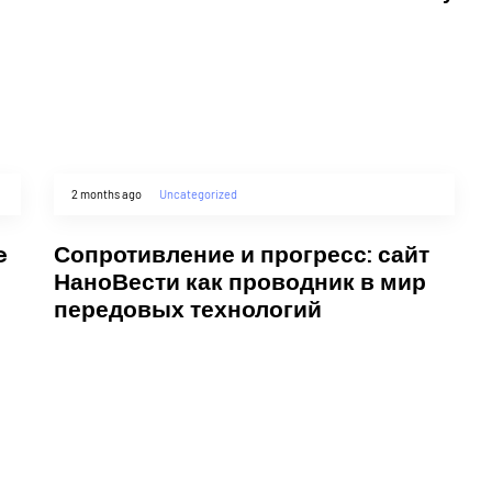
2 months ago
Uncategorized
e
Сопротивление и прогресс: сайт
НаноВести как проводник в мир
передовых технологий