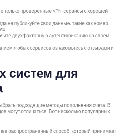
те только проверенные VPN-сервисы с хорошей
гда не публикуйте свои данные, такие как номер
ях.
ючите двухфакторную аутентификацию на своем
анием любых сервисов ознакомьтесь с отзывами и
 систем для
а
ыбрать подходящие методы пополнения счета. В
ов могут отличаться. Вот несколько популярных
лее распространенный способ, который принимает