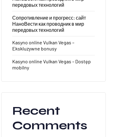
передовых технологий
Сопротивление и прогресс: сайт
НаноВести как проводник в мир
передовых технологий
Kasyno online Vulkan Vegas –
Ekskluzywne bonusy
Kasyno online Vulkan Vegas – Dostęp
mobilny
Recent
Comments