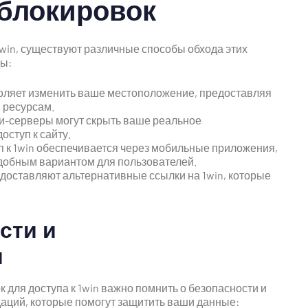
блокировок
1win, существуют различные способы обхода этих
ды:
воляет изменить ваше местоположение, предоставляя
 ресурсам.
си-серверы могут скрыть ваше реальное
оступ к сайту.
уп к 1win обеспечивается через мобильные приложения,
удобным вариантом для пользователей.
доставляют альтернативные ссылки на 1win, которые
сти и
и
 для доступа к 1win важно помнить о безопасности и
аций, которые помогут защитить ваши данные: