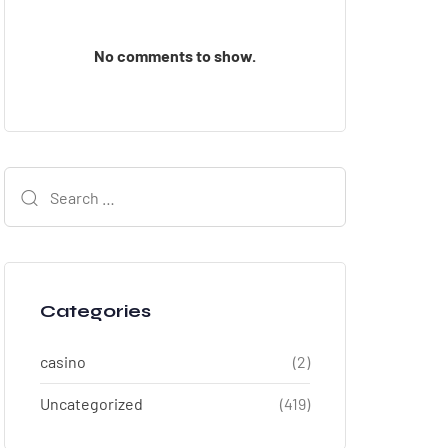
No comments to show.
Categories
casino
(2)
Uncategorized
(419)