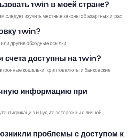
ьзовать 1win в моей стране?
м следует изучить местные законы об азартных играх.
ровку 1win?
 или другие обходные ссылки.
я счета доступны на 1win?
ктронные кошельки, криптовалюты и банковские
личную информацию при
утентификацию и будьте осторожны с личной
 возникли проблемы с доступом к