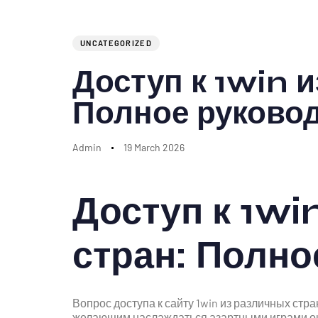
Author
Published
PUBLISHED
UNCATEGORIZED
on:
IN:
Доступ к 1win и
Полное руково
Admin
19 March 2026
Доступ к 1wi
стран: Полно
Вопрос доступа к сайту 1win из различных стр
желающим наслаждаться азартными играми онл