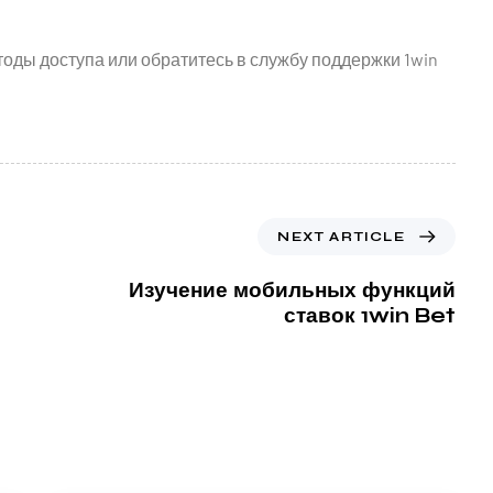
оды доступа или обратитесь в службу поддержки 1win
NEXT ARTICLE
Изучение мобильных функций
ставок 1win Bet