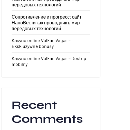
передовых технологий
Сопротивление и прогресс: сайт
НаноВести как проводник в мир
передовых технологий
Kasyno online Vulkan Vegas –
Ekskluzywne bonusy
Kasyno online Vulkan Vegas – Dostęp
mobilny
Recent
Comments