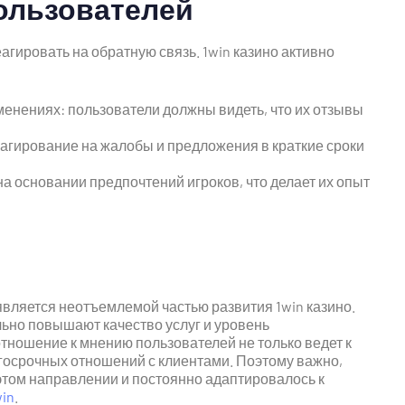
ользователей
еагировать на обратную связь. 1win казино активно
енениях: пользователи должны видеть, что их отзывы
агирование на жалобы и предложения в краткие сроки
а основании предпочтений игроков, что делает их опыт
является неотъемлемой частью развития 1win казино.
ьно повышают качество услуг и уровень
тношение к мнению пользователей не только ведет к
лгосрочных отношений с клиентами. Поэтому важно,
этом направлении и постоянно адаптировалось к
win
.