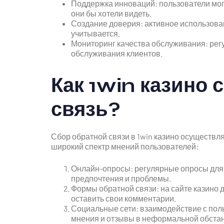
Поддержка инноваций: пользователи мог
они бы хотели видеть.
Создание доверия: активное использован
учитывается.
Мониторинг качества обслуживания: рег
обслуживания клиентов.
Как 1win казино 
связь?
Сбор обратной связи в 1win казино осуществл
широкий спектр мнений пользователей:
Онлайн-опросы: регулярные опросы для 
предпочтения и проблемы.
Формы обратной связи: на сайте казино 
оставить свои комментарии.
Социальные сети: взаимодействие с пол
мнения и отзывы в неформальной обстан