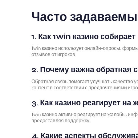
Часто задаваемы
1. Как 1win казино собирае
1win казино использует онлайн-опросы, формы
отзывов от игроков.
2. Почему важна обратная 
Обратная связь помогает улучшать качество у
контент в соответствии с предпочтениями игро
3. Как казино реагирует на
1win казино активно реагирует на жалобы, ин
предоставляя поддержку.
4. Какие аспекты обслужив