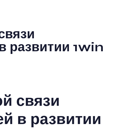
связи
в развитии 1win
ой связи
й в развитии