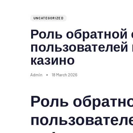
Author
Published
PUBLISHED
UNCATEGORIZED
on:
IN:
Роль обратной 
пользователей 
казино
Admin
18 March 2026
Роль обратн
пользователе