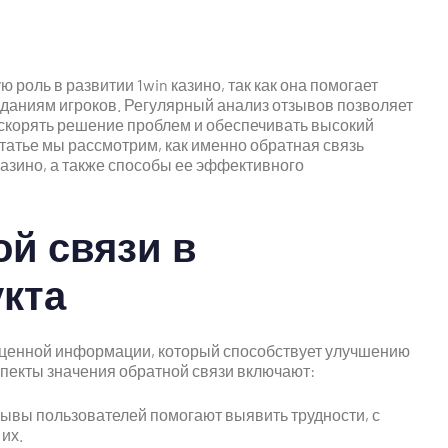
 роль в развитии 1win казино, так как она помогает
даниям игроков. Регулярный анализ отзывов позволяет
скорять решение проблем и обеспечивать высокий
статье мы рассмотрим, как именно обратная связь
казино, а также способы ее эффективного
ой связи в
укта
к ценной информации, который способствует улучшению
спекты значения обратной связи включают:
зывы пользователей помогают выявить трудности, с
их.