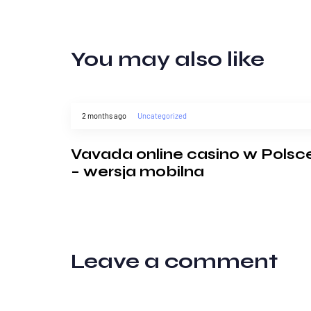
You may also like
2 months ago
Uncategorized
Vavada online casino w Polsc
– wersja mobilna
Leave a comment