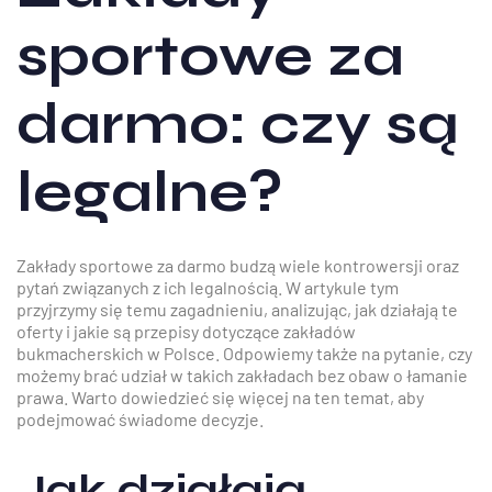
sportowe za
darmo: czy są
legalne?
Zakłady sportowe za darmo budzą wiele kontrowersji oraz
pytań związanych z ich legalnością. W artykule tym
przyjrzymy się temu zagadnieniu, analizując, jak działają te
oferty i jakie są przepisy dotyczące zakładów
bukmacherskich w Polsce. Odpowiemy także na pytanie, czy
możemy brać udział w takich zakładach bez obaw o łamanie
prawa. Warto dowiedzieć się więcej na ten temat, aby
podejmować świadome decyzje.
Jak działają