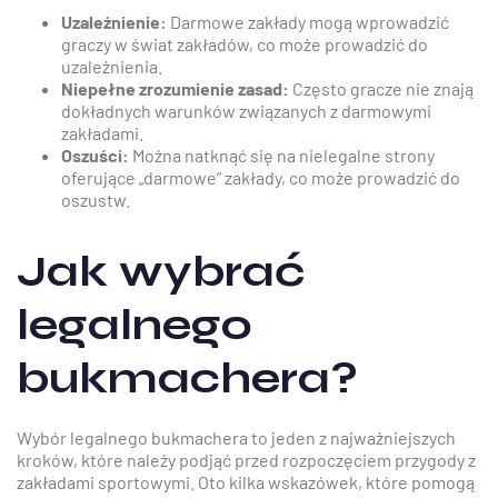
Uzależnienie:
Darmowe zakłady mogą wprowadzić
graczy w świat zakładów, co może prowadzić do
uzależnienia.
Niepełne zrozumienie zasad:
Często gracze nie znają
dokładnych warunków związanych z darmowymi
zakładami.
Oszuści:
Można natknąć się na nielegalne strony
oferujące „darmowe” zakłady, co może prowadzić do
oszustw.
Jak wybrać
legalnego
bukmachera?
Wybór legalnego bukmachera to jeden z najważniejszych
kroków, które należy podjąć przed rozpoczęciem przygody z
zakładami sportowymi. Oto kilka wskazówek, które pomogą