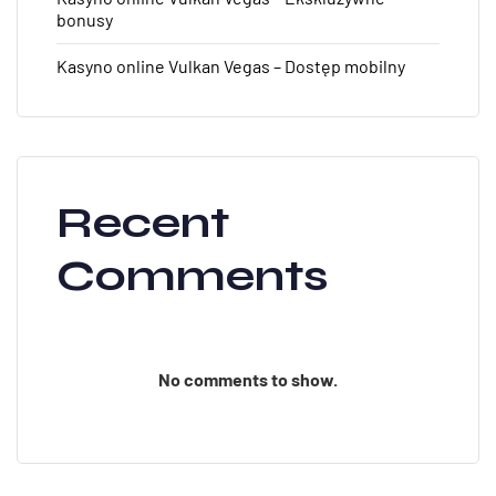
bonusy
Kasyno online Vulkan Vegas – Dostęp mobilny
Recent
Comments
No comments to show.