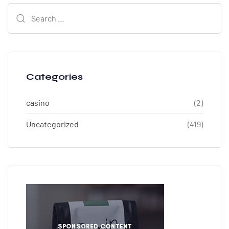
Categories
casino
(2)
Uncategorized
(419)