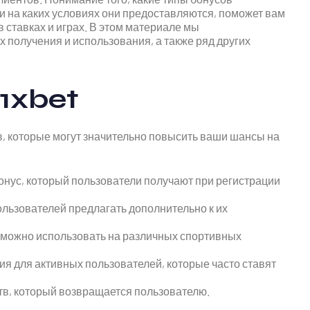
 и на каких условиях они предоставляются, поможет вам
 ставках и играх. В этом материале мы
 получения и использования, а также ряд других
 1xbet
в, которые могут значительно повысить ваши шансы на
онус, который пользователи получают при регистрации
льзователей предлагать дополнительно к их
 можно использовать на различных спортивных
я для активных пользователей, которые часто ставят
тв, который возвращается пользователю.