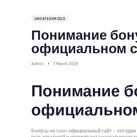
Author
Published
PUBLISHED
UNCATEGORIZED
on:
IN:
Понимание бон
официальном с
Admin
7 March 2026
Понимание б
официальном
Бонусы на 1xbet официальный сайт — это оди
пользователей и удерживают существующих кл