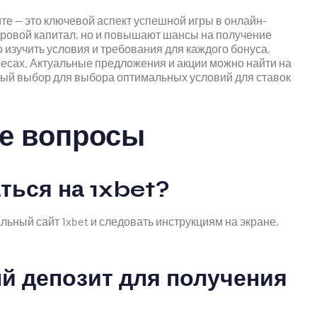
е — это ключевой аспект успешной игры в онлайн-
гровой капитал, но и повышают шансы на получение
изучить условия и требования для каждого бонуса,
ресах. Актуальные предложения и акции можно найти на
атый выбор для выбора оптимальных условий для ставок
е вопросы
аться на 1xbet?
ьный сайт 1xbet и следовать инструкциям на экране,
й депозит для получения