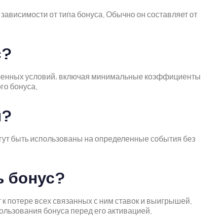
ависимости от типа бонуса. Обычно он составляет от
с?
ленных условий, включая минимальные коэффициенты
го бонуса.
ы?
огут быть использованы на определенные события без
ь бонус?
т к потере всех связанных с ним ставок и выигрышей.
ользования бонуса перед его активацией.